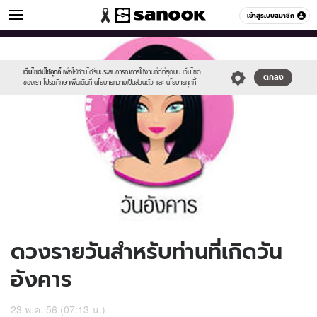
ดูดวง
เข้าสู่ระบบสมาชิก
หมวดอื่นๆ
//s.isanook.com/ho/0/ud/9/46133/170-
Sanook
//s.isanook.com/sr/0/images/logo-
600
60
tue_b.jpg
new-
sanook.png
เว็บไซต์นี้ใช้คุกกี้
เพื่อให้ท่านได้รับประสบการณ์การใช้งานที่ดีที่สุดบน เว็บไซต์
ตกลง
ของเรา โปรดศึกษาเพิ่มเติมที่
นโยบายความเป็นส่วนตัว
และ
นโยบายคุกกี้
ดวงรายวันสำหรับท่านที่เกิดวัน
อังคาร
23 พ.ค. 56 (07:13 น.)