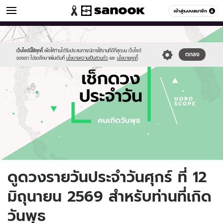
ดูดวง
เข้าสู่ระบบสมาชิก
หมวดอื่นๆ
//s.isanook.com/ho/0/ud/fxd/day/daily-
Sanook
//s.isanook.com/sr/0/images/logo-
600
60
horoscope-
new-
wednesday.jpg
sanook.png
เว็บไซต์นี้ใช้คุกกี้
เพื่อให้ท่านได้รับประสบการณ์การใช้งานที่ดีที่สุดบน เว็บไซต์
ตกลง
ของเรา โปรดศึกษาเพิ่มเติมที่
นโยบายความเป็นส่วนตัว
และ
นโยบายคุกกี้
ดูดวงรายวันประจำวันศุกร์ ที่ 12
มิถุนายน 2569 สำหรับท่านที่เกิด
วันพุธ