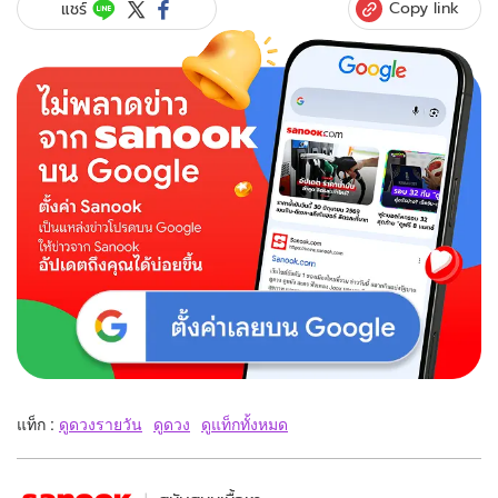
Copy link
แชร์
แท็ก :
ดูดวงรายวัน
ดูดวง
ดูแท็กทั้งหมด