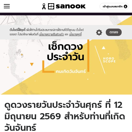
ดูดวง
เข้าสู่ระบบสมาชิก
หมวดอื่นๆ
//s.isanook.com/ho/0/ud/fxd/day/daily-
Sanook
//s.isanook.com/sr/0/images/logo-
600
60
horoscope-
new-
monday.jpg
sanook.png
เว็บไซต์นี้ใช้คุกกี้
เพื่อให้ท่านได้รับประสบการณ์การใช้งานที่ดีที่สุดบน เว็บไซต์
ตกลง
ของเรา โปรดศึกษาเพิ่มเติมที่
นโยบายความเป็นส่วนตัว
และ
นโยบายคุกกี้
ดูดวงรายวันประจำวันศุกร์ ที่ 12
มิถุนายน 2569 สำหรับท่านที่เกิด
วันจันทร์