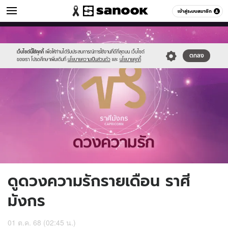
ดูดวง
เข้าสู่ระบบสมาชิก
หมวดอื่นๆ
//s.isanook.com/ho/0/ud/fxd/love/capricorn.png
Sanook
//s.isanook.com/sr/0/images/logo-
600
60
new-
sanook.png
เว็บไซต์นี้ใช้คุกกี้
เพื่อให้ท่านได้รับประสบการณ์การใช้งานที่ดีที่สุดบน เว็บไซต์
ตกลง
ของเรา โปรดศึกษาเพิ่มเติมที่
นโยบายความเป็นส่วนตัว
และ
นโยบายคุกกี้
ดูดวงความรักรายเดือน ราศี
มังกร
01 ต.ค. 68 (02:45 น.)