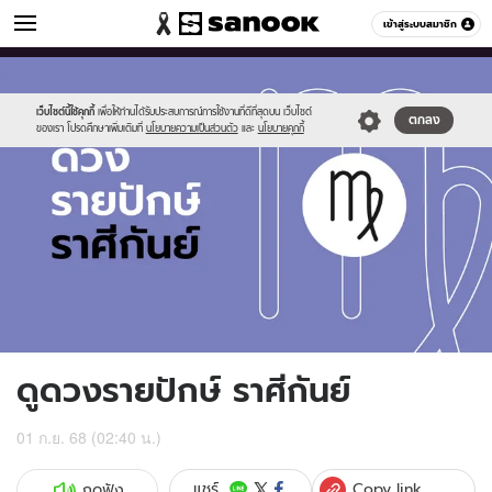
ดูดวง
เข้าสู่ระบบสมาชิก
หมวดอื่นๆ
//s.isanook.com/ho/0/ud/fxd/fortnightly/fortnightly-
Sanook
//s.isanook.com/sr/0/images/logo-
600
60
virgo.jpg
new-
sanook.png
เว็บไซต์นี้ใช้คุกกี้
เพื่อให้ท่านได้รับประสบการณ์การใช้งานที่ดีที่สุดบน เว็บไซต์
ตกลง
ของเรา โปรดศึกษาเพิ่มเติมที่
นโยบายความเป็นส่วนตัว
และ
นโยบายคุกกี้
ดูดวงรายปักษ์ ราศีกันย์
01 ก.ย. 68 (02:40 น.)
Copy link
แชร์
กดฟัง