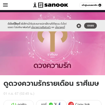
ดูดวง
เข้าสู่ระบบสมาชิก
หมวดอื่นๆ
//s.isanook.com/ho/0/ud/fxd/love/aries.png
Sanook
//s.isanook.com/sr/0/images/logo-
600
60
new-
sanook.png
เว็บไซต์นี้ใช้คุกกี้
เพื่อให้ท่านได้รับประสบการณ์การใช้งานที่ดีที่สุดบน เว็บไซต์
ตกลง
ของเรา โปรดศึกษาเพิ่มเติมที่
นโยบายความเป็นส่วนตัว
และ
นโยบายคุกกี้
ดูดวงความรักรายเดือน ราศีเมษ
01 ก.ย. 67 (02:45 น.)
Copy link
แชร์
กดฟัง