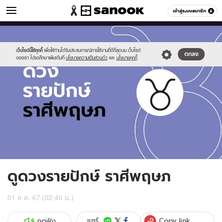
ดูดวง
เข้าสู่ระบบสมาชิก
หมวดอื่นๆ
//s.isanook.com/ho/0/ud/fxd/fortnightly/fortnightly-
Sanook
//s.isanook.com/sr/0/images/logo-
600
60
taurus.jpg
new-
sanook.png
เว็บไซต์นี้ใช้คุกกี้
เพื่อให้ท่านได้รับประสบการณ์การใช้งานที่ดีที่สุดบน เว็บไซต์
ตกลง
ของเรา โปรดศึกษาเพิ่มเติมที่
นโยบายความเป็นส่วนตัว
และ
นโยบายคุกกี้
ดูดวงรายปักษ์ ราศีพฤษภ
01 ส.ค. 67 (02:40 น.)
Copy link
แชร์
กดฟัง