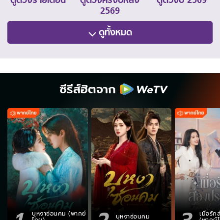
ดูดวงรายเดือน
ดูดวงครึ่งปีหลัง
ดูดวงปี 2569
2569
ดูทั้งหมด
ซีรีส์ฮิตจาก
1
2
3
บุหงาซ่อนคม (พากย์
เมื่อรั
บุหงาซ่อนคม
ไทย)
(พากย์