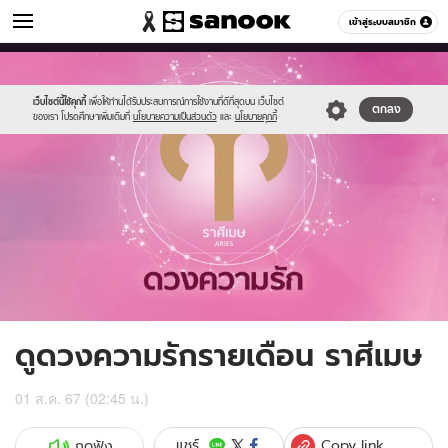
ดูดวง
เข้าสู่ระบบสมาชิก
หมวดอื่นๆ
//s.isanook.com/ho/0/ud/fxd/love/aries.png
Sanook
//s.isanook.com/sr/0/images/logo-
600
60
new-
sanook.png
เว็บไซต์นี้ใช้คุกกี้
เพื่อให้ท่านได้รับประสบการณ์การใช้งานที่ดีที่สุดบน เว็บไซต์
ตกลง
ของเรา โปรดศึกษาเพิ่มเติมที่
นโยบายความเป็นส่วนตัว
และ
นโยบายคุกกี้
ดูดวงความรักรายเดือน ราศีเมษ
01 ส.ค. 67 (02:45 น.)
Copy link
แชร์
กดฟัง