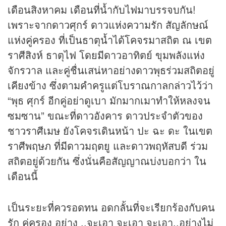
เดือนสิงหาคม เดือนที่น้ำกับไฟมาบรรจบกัน!
เพราะจากดาวศุกร์ ดาวแห่งความรัก สัญลักษณ์
แห่งคู่ครอง ที่เป็นธาตุน้ำได้โคจรมาสถิต ณ เขต
ราศีสิงห์ ธาตุไฟ โดยมีดาวอาทิตย์ ขุมพลังแห่ง
จักรวาล และคู่ชื่นเสน่หาอย่างดาวพุธร่วมสถิตอยู่
เคียงข้าง ซึ่งตามคำครูแต่โบราณกาลกล่าวไว้ว่า
“พุธ ศุกร์ อีกคู่อย่าดูเบา มักมากเมาทำให้หลงจน
ซมซาน” ขณะที่ดาวอังคาร ดาวประจำตัวของ
ชาวราศีเมษ ยังโคจรเดินหน้า ปะ ฉะ ดะ ในเขต
ราศีพฤษภ ที่มีดาวมฤตยู และดาวพฤหัสบดี ร่วม
สถิตอยู่ด้วยกัน ซึ่งนั่นคือสัญญาณบ่งบอกว่า ใน
เดือนนี้
เป็นระยะที่ควรอดทน อดกลั้นที่จะเรียกร้องกับคน
รัก คู่ครอง อย่าง ..จะเอา จะเอา จะเอา..อย่างไม่