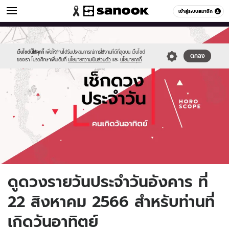
ดูดวง
เข้าสู่ระบบสมาชิก
หมวดอื่นๆ
//s.isanook.com/ho/0/ud/fxd/day/daily-
Sanook
//s.isanook.com/sr/0/images/logo-
600
60
horoscope-
new-
sunday.jpg
sanook.png
เว็บไซต์นี้ใช้คุกกี้
เพื่อให้ท่านได้รับประสบการณ์การใช้งานที่ดีที่สุดบน เว็บไซต์
ตกลง
ของเรา โปรดศึกษาเพิ่มเติมที่
นโยบายความเป็นส่วนตัว
และ
นโยบายคุกกี้
ดูดวงรายวันประจำวันอังคาร ที่
22 สิงหาคม 2566 สำหรับท่านที่
เกิดวันอาทิตย์