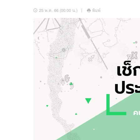
อัปเดตจีน
25 พ.ค. 66 (00:00 น.)
พิมพ์
เช็กข่าวชัวร์
ติดตามสนุกโซเชี
ดาวน์โหลดสนุกแอปฟรี
สงวนลิขสิทธิ์ ©
2569
บริษัท อิมเมจ ฟิวเจอร์ (ประเทศไทย) จำกัด