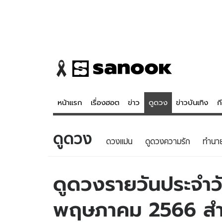
หน้าแรก
เรื่องฮอต
ข่าว
ดูดวง
ข่าวบันเทิง
ก
ดูดวง
ข่าว
ดูดวง - 
ดวงแม่น
ดูดวงความรัก
ทํานา
เรื่องฮอต
ดูดวง
ข่าว
หวยไทย
ดูดวงรายวันประจำวั
ข่าวบันเทิง
สถิติหวยไท
พฤษภาคม 2566 สำหรั
ข่าวกีฬา
หวยลาว
ข่าวเศรษฐกิจ