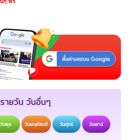
นๆ ฟรี
รายวัน วันอื่นๆ
วัน
พุธ
วัน
พฤหัสบดี
วัน
ศุกร์
วัน
เสาร์