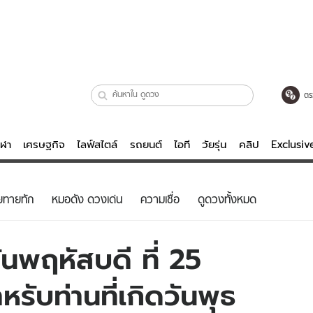
ตร
ีฬา
เศรษฐกิจ
ไลฟ์สไตล์
รถยนต์
ไอที
วัยรุ่น
คลิป
Exclusi
ตรวจหวย
ไลฟ์สไตล์
บันเทิงค
ยทายทัก
หมอดัง ดวงเด่น
ความเชื่อ
ดูดวงทั้งหมด
ผู้หญิง
หนัง-ละคร
ผู้ชาย
เพลง
นพฤหัสบดี ที่ 25
ย
วัยรุ่น
เกมส์
บท่านที่เกิดวันพุธ
ไอที
คลิป
รถยนต์
พอดแคสต์