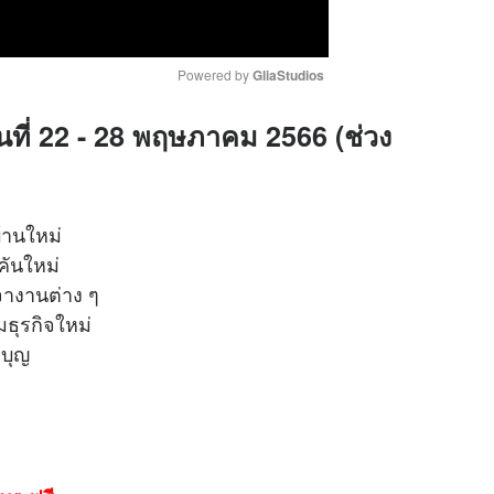
Powered by 
GliaStudios
ันที่ 22 - 28 พฤษภาคม 2566 (ช่วง
M
u
t
e
้านใหม่
คันใหม่
อเจรจางานต่าง ๆ
เริ่มธุรกิจใหม่
ทางทำบุญ