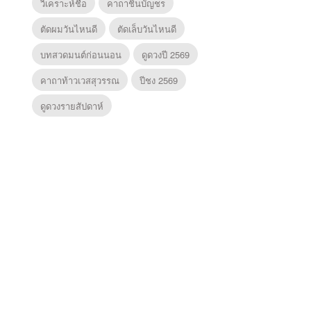
วิเคราะห์ชื่อ
คาถาชินบัญชร
ตัดผมวันไหนดี
ตัดเล็บวันไหนดี
บทสวดมนต์ก่อนนอน
ดูดวงปี 2569
คาถาท้าวเวสสุวรรณ
ปีชง 2569
ดูดวงรายสัปดาห์