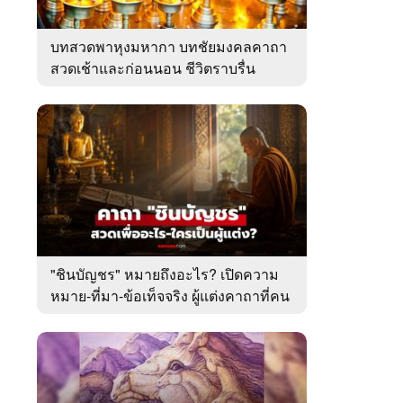
บทสวดพาหุงมหากา บทชัยมงคลคาถา
สวดเช้าและก่อนนอน ชีวิตราบรื่น
"ชินบัญชร" หมายถึงอะไร? เปิดความ
หมาย-ที่มา-ข้อเท็จจริง ผู้แต่งคาถาที่คน
ไทยคุ้นเคย