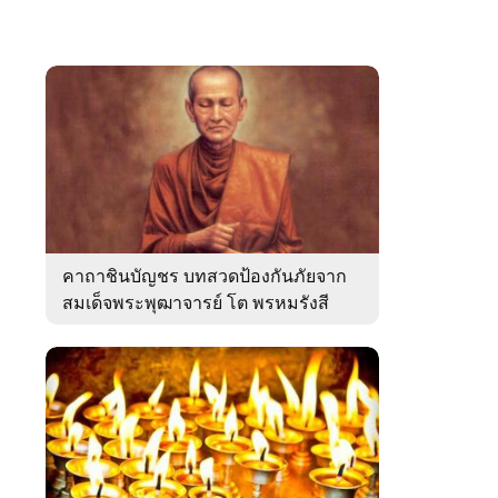
คาถาชินบัญชร บทสวดป้องกันภัยจาก
สมเด็จพระพุฒาจารย์ โต พรหมรังสี