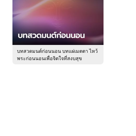
สัปดาห์
ของ
Sanook
ดูด
 WeTV
วง
บทสวดมนต์ก่อนนอน บทแผ่เมตตา ไหว้
พระก่อนนอนเพื่อจิตใจที่สงบสุข
ติดต่อโฆษณา
tencentthbd
sales@tencent.co.th
รา
ร้องเรียนเนื้อหาไม่เหมาะสม
แนะนำติชม แจ้งปัญหาการใช้งาน