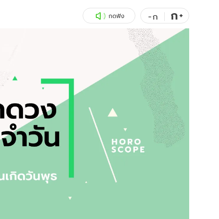
ก
สุขภาพ
+
ดูทีวี
-
ก
กดฟัง
เที่ยว-กิน
WeTV
Tasteful Thailand
Exclusive
Sanook Choice
นิยาย
ยลได้ที่
ร่วมงานกับเ