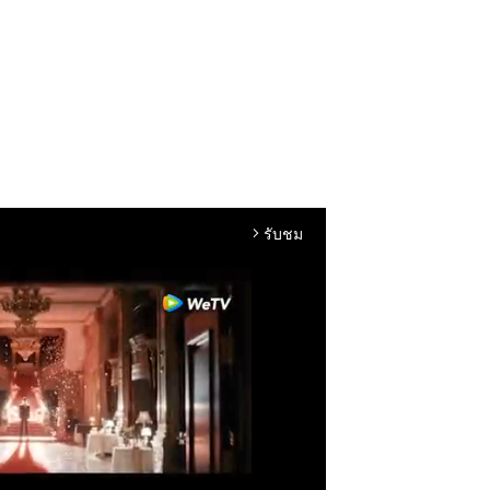
รับชม
arrow_forward_ios