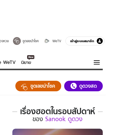
เข้าสู่ระบบสมาชิก
วจหวย
ขูดเลขนำโชค
WeTV
ve WeTV
นิยาย
รบรส
ความรู้รอบตัว
ขูดเลขนำโชค
ดูดวงสด
ฮาวทู
กูรู-รอบรู้
เรื่องฮอตในรอบสัปดาห์
เรื่อง
ของ
Sanook ดูดวง
ฮอต
ใน
รอบ