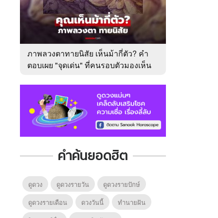
ภาพลวงตาทายนิสัย เห็นม้ากี่ตัว? คำ
ตอบเผย "จุดเด่น" ที่คนรอบตัวมองเห็น
ในตัวคุณ
คำค้นยอดฮิต
ดูดวง
ดูดวงรายวัน
ดูดวงรายปักษ์
ดูดวงรายเดือน
ดวงวันนี้
ทํานายฝัน