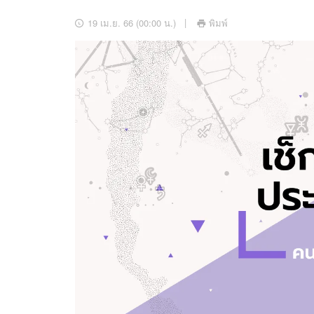
อัปเดตจีน
19 เม.ย. 66 (00:00 น.)
พิมพ์
เช็กข่าวชัวร์
ติดตามสนุกโซเชี
ดาวน์โหลดสนุกแอปฟรี
สงวนลิขสิทธิ์ ©
2569
บริษัท อิมเมจ ฟิวเจอร์ (ประเทศไทย) จำกัด