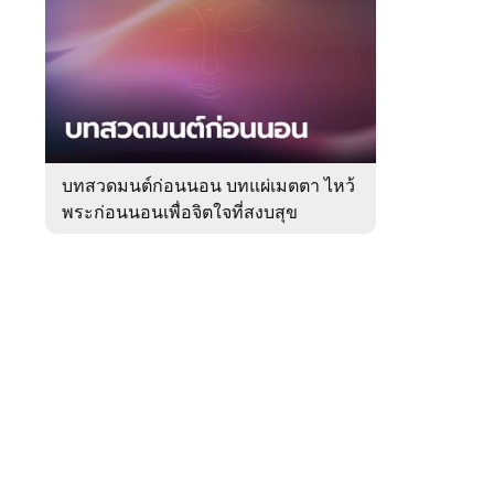
สัปดาห์
ของ
Sanook
ดูด
 WeTV
วง
บทสวดมนต์ก่อนนอน บทแผ่เมตตา ไหว้
พระก่อนนอนเพื่อจิตใจที่สงบสุข
ติดต่อโฆษณา
tencentthbd
sales@tencent.co.th
รา
ร้องเรียนเนื้อหาไม่เหมาะสม
แนะนำติชม แจ้งปัญหาการใช้งาน