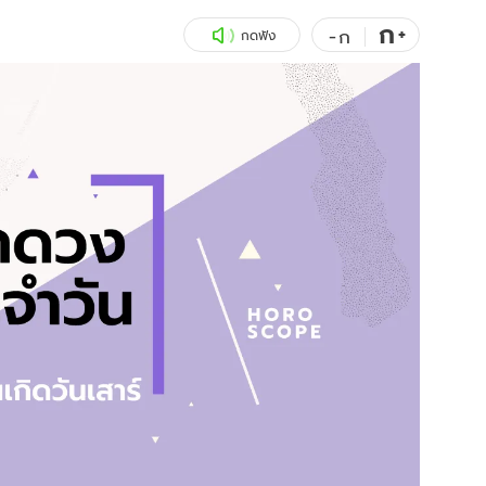
ก
สุขภาพ
+
ดูทีวี
-
ก
กดฟัง
เที่ยว-กิน
WeTV
Tasteful Thailand
Exclusive
Sanook Choice
นิยาย
ยลได้ที่
ร่วมงานกับเ