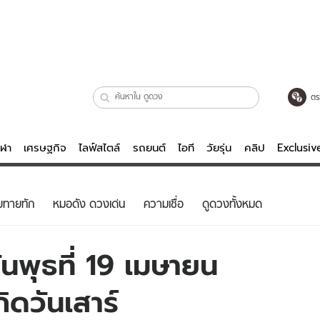
ตร
ีฬา
เศรษฐกิจ
ไลฟ์สไตล์
รถยนต์
ไอที
วัยรุ่น
คลิป
Exclusi
ตรวจหวย
ไลฟ์สไตล์
บันเทิงค
ยทายทัก
หมอดัง ดวงเด่น
ความเชื่อ
ดูดวงทั้งหมด
ผู้หญิง
หนัง-ละคร
ผู้ชาย
เพลง
นพุธที่ 19 เมษายน
ย
วัยรุ่น
เกมส์
ิดวันเสาร์
ไอที
คลิป
รถยนต์
พอดแคสต์