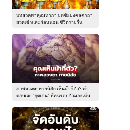
บทสวดพาหุงมหากา บทชัยมงคลคาถา
สวดเช้าและก่อนนอน ชีวิตราบรื่น
ภาพลวงตาทายนิสัย เห็นม้ากี่ตัว? คำ
ตอบเผย "จุดเด่น" ที่คนรอบตัวมองเห็น
ในตัวคุณ