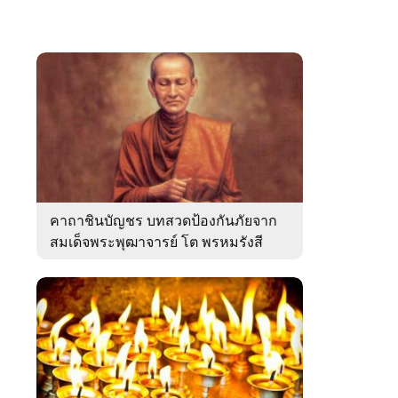
คาถาชินบัญชร บทสวดป้องกันภัยจาก
สมเด็จพระพุฒาจารย์ โต พรหมรังสี