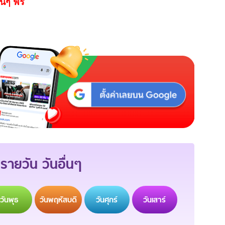
นๆ ฟรี
รายวัน วันอื่นๆ
วัน
พุธ
วัน
พฤหัสบดี
วัน
ศุกร์
วัน
เสาร์