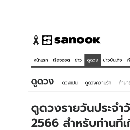
หน้าแรก
เรื่องฮอต
ข่าว
ดูดวง
ข่าวบันเทิง
ก
ดูดวง
ข่าว
ดูดวง - 
ดวงแม่น
ดูดวงความรัก
ทํานา
เรื่องฮอต
ดูดวง
ข่าว
หวยไทย
ดูดวงรายวันประจำวั
ข่าวบันเทิง
สถิติหวยไท
2566 สำหรับท่านที่เก
ข่าวกีฬา
หวยลาว
ข่าวเศรษฐกิจ