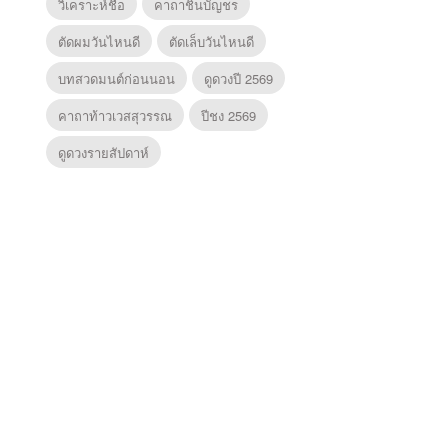
วิเคราะห์ชื่อ
คาถาชินบัญชร
ตัดผมวันไหนดี
ตัดเล็บวันไหนดี
บทสวดมนต์ก่อนนอน
ดูดวงปี 2569
คาถาท้าวเวสสุวรรณ
ปีชง 2569
ดูดวงรายสัปดาห์