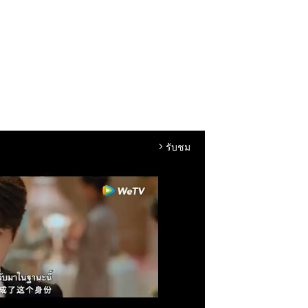
รับชม
arrow_forward_ios