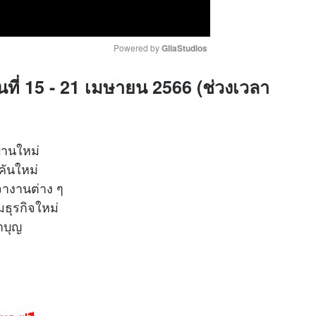
Powered by 
GliaStudios
ันที่ 15 - 21 เมษายน 2566 (ช่วงเวลา
M
u
t
e
้านใหม่
คันใหม่
อเจรจางานต่าง ๆ
เริ่มธุรกิจใหม่
ทำบุญ