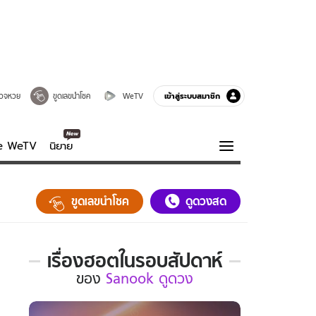
เข้าสู่ระบบสมาชิก
วจหวย
ขูดเลขนำโชค
WeTV
ve WeTV
นิยาย
รบรส
ความรู้รอบตัว
ขูดเลขนำโชค
ดูดวงสด
ฮาวทู
กูรู-รอบรู้
เรื่องฮอตในรอบสัปดาห์
เรื่อง
ของ
Sanook ดูดวง
ฮอต
ใน
รอบ