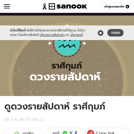
ดูดวง
เข้าสู่ระบบสมาชิก
หมวดอื่นๆ
//s.isanook.com/ho/0/ud/fxd/week/weekly-
Sanook
//s.isanook.com/sr/0/images/logo-
600
60
horoscope-
new-
aquarius_zod.jpg
sanook.png
เว็บไซต์นี้ใช้คุกกี้
เพื่อให้ท่านได้รับประสบการณ์การใช้งานที่ดีที่สุดบน เว็บไซต์
ตกลง
ของเรา โปรดศึกษาเพิ่มเติมที่
นโยบายความเป็นส่วนตัว
และ
นโยบายคุกกี้
ดูดวงรายสัปดาห์ ราศีกุมภ์
20 ก.พ. 66 (01:09 น.)
Copy link
แชร์
กดฟัง