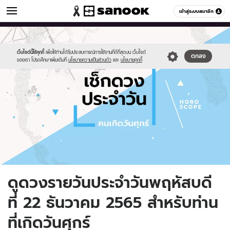
ดูดวง
เข้าสู่ระบบสมาชิก
หมวดอื่นๆ
//s.isanook.com/ho/0/ud/fxd/day/daily-
Sanook
//s.isanook.com/sr/0/images/logo-
600
60
horoscope-
new-
friday.jpg
sanook.png
เว็บไซต์นี้ใช้คุกกี้
เพื่อให้ท่านได้รับประสบการณ์การใช้งานที่ดีที่สุดบน เว็บไซต์
ตกลง
ของเรา โปรดศึกษาเพิ่มเติมที่
นโยบายความเป็นส่วนตัว
และ
นโยบายคุกกี้
ดูดวงรายวันประจำวันพฤหัสบดี
ที่ 22 ธันวาคม 2565 สำหรับท่าน
ที่เกิดวันศุกร์