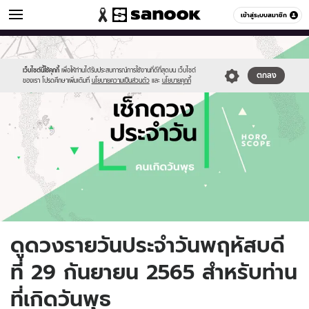
ดูดวง
เข้าสู่ระบบสมาชิก
หมวดอื่นๆ
//s.isanook.com/ho/0/ud/fxd/day/daily-
Sanook
//s.isanook.com/sr/0/images/logo-
600
60
horoscope-
new-
wednesday.jpg
sanook.png
เว็บไซต์นี้ใช้คุกกี้
เพื่อให้ท่านได้รับประสบการณ์การใช้งานที่ดีที่สุดบน เว็บไซต์
ตกลง
ของเรา โปรดศึกษาเพิ่มเติมที่
นโยบายความเป็นส่วนตัว
และ
นโยบายคุกกี้
ดูดวงรายวันประจำวันพฤหัสบดี
ที่ 29 กันยายน 2565 สำหรับท่าน
ที่เกิดวันพุธ