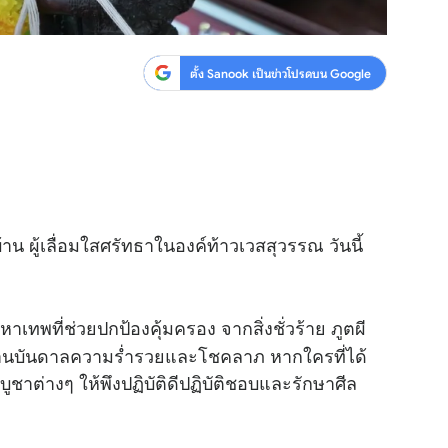
ตั้ง Sanook เป็นข่าวโปรดบน Google
่บ้าน ผู้เลื่อมใสศรัทธาในองค์ท้าวเวสสุวรรณ วันนี้
หาเทพที่ช่วยปกป้องคุ้มครอง จากสิ่งชั่วร้าย ภูตผี
ด้านบันดาลความร่ำรวยและโชคลาภ หากใครที่ได้
ชาต่างๆ ให้พึงปฏิบัติดีปฏิบัติชอบและรักษาศีล