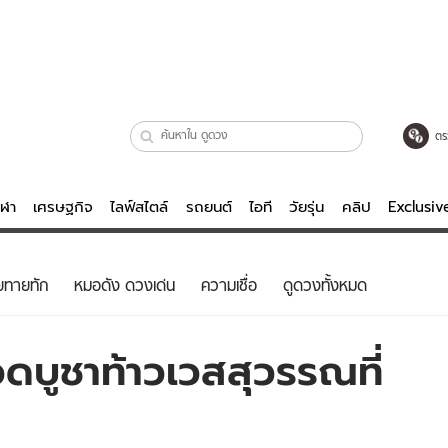
ตร
ีฬา
เศรษฐกิจ
ไลฟ์สไตล์
รถยนต์
ไอที
วัยรุ่น
คลิป
Exclusi
ตรวจหวย
ไลฟ์สไตล์
บันเทิงค
ยทายทัก
หมอดัง ดวงเด่น
ความเชื่อ
ดูดวงทั้งหมด
ผู้หญิง
หนัง-ละคร
ผู้ชาย
เพลง
สวดบูชาท้าวเวสสุวรรณที่
ย
วัยรุ่น
เกมส์
ไอที
คลิป
รถยนต์
พอดแคสต์