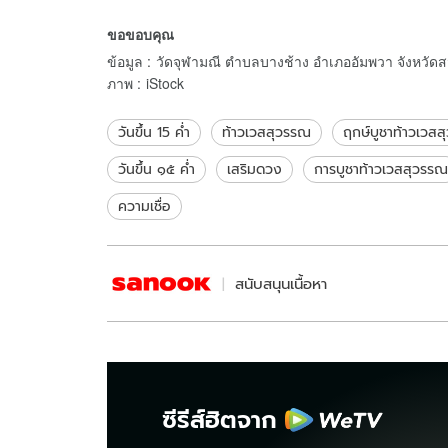
ทำนาย พร้อมเหตุผลทาง
การวางตำแ
ขอขอบคุณ
จิตวิทยา
ข้อมูล
:
วัดจุฬามณี ตำบลบางช้าง อำเภออัมพวา จังหวัด
ภาพ
:
iStock
วันขึ้น 15 ค่ำ
ท้าวเวสสุวรรณ
ฤกษ์บูชาท้าวเวส
วันขึ้น ๑๕ ค่ำ
เสริมดวง
การบูชาท้าวเวสสุวรรณ
ความเชื่อ
สนับสนุนเนื้อหา
ซีรีส์ฮิตจาก