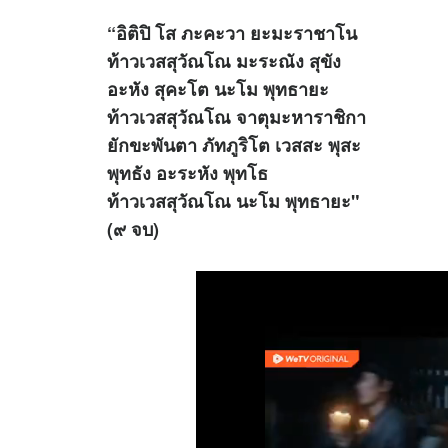
“อิติปิ โส ภะคะวา ยะมะราชาโน
ท้าวเวสสุวัณโณ มะระณัง สุขัง
อะหัง สุคะโต นะโม พุทธายะ
ท้าวเวสสุวัณโณ จาตุมะหาราชิกา
ยักขะพันตา ภัทภูริโต เวสสะ พุสะ
พุทธัง อะระหัง พุทโธ
ท้าวเวสสุวัณโณ นะโม พุทธายะ"
(๙ จบ)