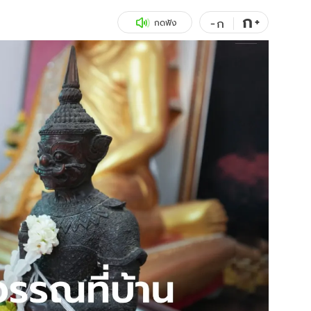
ก
สุขภาพ
+
ดูทีวี
-
ก
กดฟัง
เที่ยว-กิน
WeTV
Tasteful Thailand
Exclusive
Sanook Choice
นิยาย
ยลได้ที่
ร่วมงานกับเ