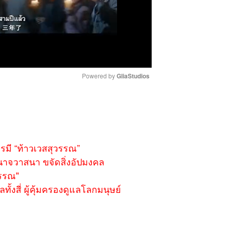
Powered by 
GliaStudios
M
u
t
e
รมี “ท้าวเวสสุวรรณ”
นาจวาสนา ขจัดสิ่งอัปมงคล
วรรณ"
ั้งสี่ ผู้คุ้มครองดูแลโลกมนุษย์