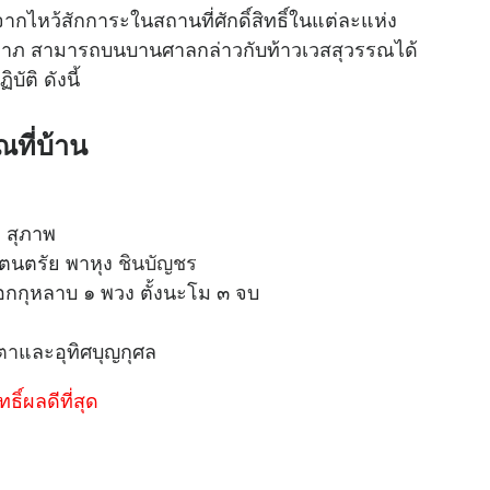
ากไหว้สักการะในสถานที่ศักดิ์สิทธิ์ในแต่ละแห่ง
คลาภ สามารถบนบานศาลกล่าวกับท้าวเวสสุวรรณได้
บัติ ดังนี้
ณที่บ้าน
 สุภาพ
ตนตรัย พาหุง
ชินบัญชร
อกกุหลาบ ๑ พวง ตั้งนะโม ๓ จบ
ตา
และอุทิศบุญกุศล
ิ์ผลดีที่สุด