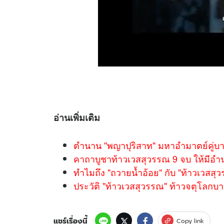
อ่านเพิ่มเติม
ตำนาน "พญาปุริสาท" มหาอำมาตย์คู่บา
คาถาบูชาท้าวเวสสุวรรณ 9 จบ ให้มีอำ
ทำไมถึง "ถวายน้ำอ้อย" กับ "ท้าวเวสสุ
ประวัติ "ท้าวเวสสุวรรณ" ท้าวจตุโลกบาลท
แชร์เรื่องนี้
Copy link