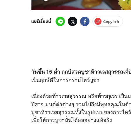
แชร์เรื่องนี้
Copy link
ที
วันขึ้น 15 ค่ำ ฤกษ์สวดบูชาท้าวเวสสุวรรณ
เป็นฤกษ์ดีในการกราบไหว้บูชา
เนื่องด้วย
หรือ
เป็นม
ท้าวเวสสุวรรณ
ท้าวกุเวร
ปีศาจ มนต์ดําต่างๆ รวมไปถึงมีพุทธคุณใน
บูชาท้าวเวสสุวรรณทั้งในรูปแบบของการไหว้บู
เพื่อให้การบูชานั้นได้ผลอย่างแท้จริง