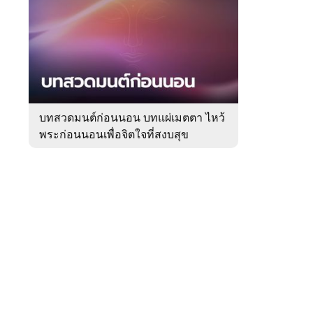
สัปดาห์
ของ
หมวด
ความ
 WeTV
เชื่อ
บทสวดมนต์ก่อนนอน บทแผ่เมตตา ไหว้
พระก่อนนอนเพื่อจิตใจที่สงบสุข
ติดต่อโฆษณา
tencentthbd
sales@tencent.co.th
รา
ร้องเรียนเนื้อหาไม่เหมาะสม
แนะนำติชม แจ้งปัญหาการใช้งาน