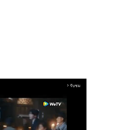
รับชม
arrow_forward_ios