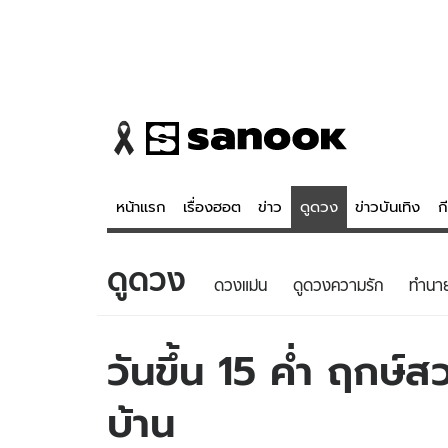
หน้าแรก
เรื่องฮอต
ข่าว
ดูดวง
ข่าวบันเทิง
ก
ดูดวง
ข่าว
ดูดวง - 
ดวงแม่น
ดูดวงความรัก
ทํานา
เรื่องฮอต
ดูดวง
ข่าว
หวยไทย
วันขึ้น 15 ค่ำ ฤกษ์
ข่าวบันเทิง
สถิติหวยไท
บ้าน
ข่าวกีฬา
หวยลาว
ข่าวเศรษฐกิจ