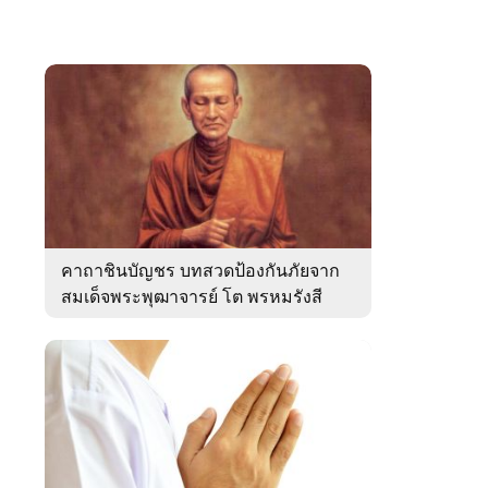
คาถาชินบัญชร บทสวดป้องกันภัยจาก
สมเด็จพระพุฒาจารย์ โต พรหมรังสี