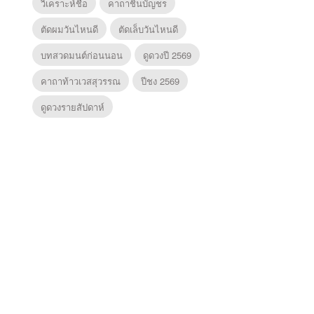
วิเคราะห์ชื่อ
คาถาชินบัญชร
ตัดผมวันไหนดี
ตัดเล็บวันไหนดี
บทสวดมนต์ก่อนนอน
ดูดวงปี 2569
คาถาท้าวเวสสุวรรณ
ปีชง 2569
ดูดวงรายสัปดาห์