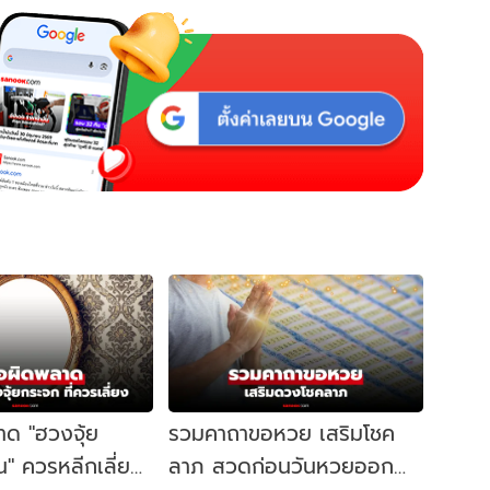
าด "ฮวงจุ้ย
รวมคาถาขอหวย เสริมโชค
น" ควรหลีกเลี่ยง
ลาภ สวดก่อนวันหวยออก