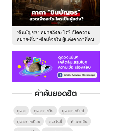
"ชินบัญชร" หมายถึงอะไร? เปิดความ
หมาย-ที่มา-ข้อเท็จจริง ผู้แต่งคาถาที่คน
ไทยคุ้นเคย
คำค้นยอดฮิต
ดูดวง
ดูดวงรายวัน
ดูดวงรายปักษ์
ดูดวงรายเดือน
ดวงวันนี้
ทํานายฝัน