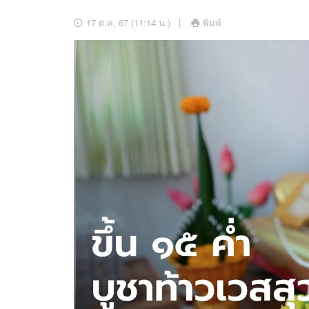
อัปเดตจีน
17 ต.ค. 67 (11:14 น.)
พิมพ์
เช็กข่าวชัวร์
ติดตามสนุกโซเชี
ดาวน์โหลดสนุกแอปฟรี
สงวนลิขสิทธิ์ ©
2569
บริษัท อิมเมจ ฟิวเจอร์ (ประเทศไทย) จำกัด