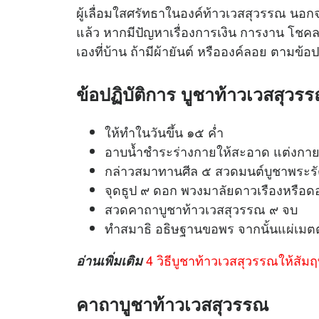
ผู้เลื่อมใสศรัทธาในองค์ท้าวเวสสุวรรณ นอกจ
แล้ว หากมีปัญหาเรื่องการเงิน การงาน โช
เองที่บ้าน ถ้ามีผ้ายันต์ หรือองค์ลอย ตามข้อปฏิ
ข้อปฏิบัติการ บูชาท้าวเวสสุวรร
ให้ทําในวันขึ้น ๑๕ ค่ำ
อาบน้ำชําระร่างกายให้สะอาด แต่งกาย
กล่าวสมาทานศีล ๕ สวดมนต์บูชาพระรั
จุดธูป ๙ ดอก พวงมาลัยดาวเรืองหรือด
สวดคาถาบูชาท้าวเวสสุวรรณ ๙ จบ
ทําสมาธิ อธิษฐานขอพร จากนั้น
แผ่เมต
4 วิธีบูชาท้าวเวสสุวรรณให้สัมฤทธ
อ่านเพิ่มเติม
คาถาบูชาท้าวเวสสุวรรณ