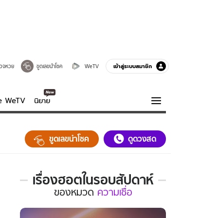
เข้าสู่ระบบสมาชิก
วจหวย
ขูดเลขนำโชค
WeTV
ve WeTV
นิยาย
รบรส
ความรู้รอบตัว
ขูดเลขนำโชค
ดูดวงสด
ฮาวทู
กูรู-รอบรู้
เรื่องฮอตในรอบสัปดาห์
เรื่อง
ของ
หมวด
ความเชื่อ
ฮอต
ใน
รอบ