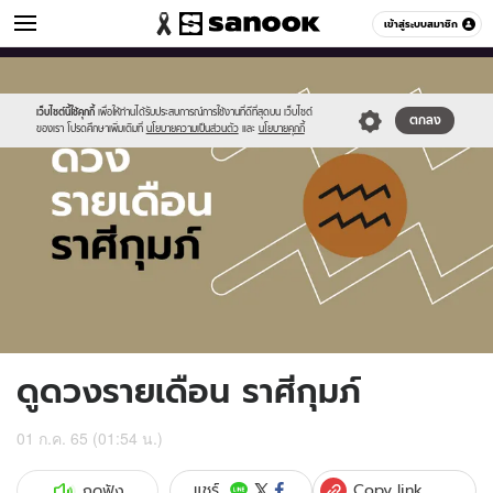
ดูดวง
เข้าสู่ระบบสมาชิก
หมวดอื่นๆ
//s.isanook.com/ho/0/ud/fxd/month/monthly-
Sanook
//s.isanook.com/sr/0/images/logo-
600
60
horoscope-
new-
aquarius.jpg
sanook.png
เว็บไซต์นี้ใช้คุกกี้
เพื่อให้ท่านได้รับประสบการณ์การใช้งานที่ดีที่สุดบน เว็บไซต์
ตกลง
ของเรา โปรดศึกษาเพิ่มเติมที่
นโยบายความเป็นส่วนตัว
และ
นโยบายคุกกี้
ดูดวงรายเดือน ราศีกุมภ์
01 ก.ค. 65 (01:54 น.)
Copy link
แชร์
กดฟัง