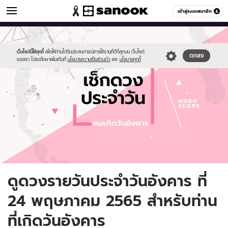
ดูดวง
เข้าสู่ระบบสมาชิก
หมวดอื่นๆ
//s.isanook.com/ho/0/ud/fxd/day/daily-
Sanook
//s.isanook.com/sr/0/images/logo-
600
60
horoscope-
new-
tuesday.jpg
sanook.png
เว็บไซต์นี้ใช้คุกกี้
เพื่อให้ท่านได้รับประสบการณ์การใช้งานที่ดีที่สุดบน เว็บไซต์
ตกลง
ของเรา โปรดศึกษาเพิ่มเติมที่
นโยบายความเป็นส่วนตัว
และ
นโยบายคุกกี้
ดูดวงรายวันประจำวันอังคาร ที่
24 พฤษภาคม 2565 สำหรับท่าน
ที่เกิดวันอังคาร