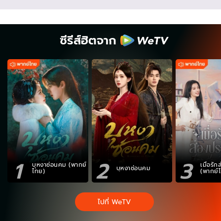
ซีรีส์ฮิตจาก
1
2
3
บุหงาซ่อนคม (พากย์
เมื่อรั
บุหงาซ่อนคม
ไทย)
(พากย์
ไปที่ WeTV