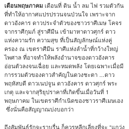
เดือนพฤษภาคม
เดือนที่ ดิน น้ำ ลม ไฟ รวมตัวกัน
ที่ทำให้อากาศแปรปรวนจนป่วนใจ เพราะจาก
ดาวอังคาร ดาวประจำตัวของชาวราศีเมษ โคจร
จากราศีกุมภ์ สู่ราศีมีน เข้ามาหาดาวศุกร์ ดาว
แห่งความรัก ความสุข ที่เป็นสัญลักษณ์แห่งคู่
ครอง ณ เขตราศีมีน ราศีแห่งลำน้ำที่กว้างใหญ่
ไพศาล ที่อาจทำให้พลังอำนาจของดาวอังคาร
อ่อนตัวลงจนเฉื่อย และหมดพลัง โดยเฉพาะเมื่อมี
การรวมตัวของดาวสำคัญใน
ดวง
ชะตา ...ดาว
พฤหัสบดี ดาวเนปจูน ดาวอังคาร ดาวศุกร์ พระ
เกตุ และจากสุริยุปราคาที่เกิดขึ้นเมื่อวันที่ 1
พฤษภาคม ในเขตราศีกำเนิดของชาวราศีเมษเอง
ซึ่งนั่นคือสัญญาณบ่งบอกว่า
ถึงสัมพันธ์รักจะราบรื่น ก็ควรหลีกเลี่ยงที่จะ “แกว่ง