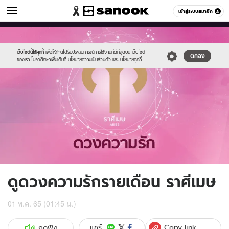
ดูดวง
เข้าสู่ระบบสมาชิก
หมวดอื่นๆ
//s.isanook.com/ho/0/ud/fxd/love/aries.png
Sanook
//s.isanook.com/sr/0/images/logo-
600
60
new-
sanook.png
เว็บไซต์นี้ใช้คุกกี้
เพื่อให้ท่านได้รับประสบการณ์การใช้งานที่ดีที่สุดบน เว็บไซต์
ตกลง
ของเรา โปรดศึกษาเพิ่มเติมที่
นโยบายความเป็นส่วนตัว
และ
นโยบายคุกกี้
ดูดวงความรักรายเดือน ราศีเมษ
01 พ.ค. 65 (01:45 น.)
Copy link
แชร์
กดฟัง