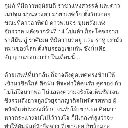
กุมภ์ ที่มีดาวพฤหัสบดี ราชาแห่งสวรรค์ และดาว
เนปจูน ม่านลวงตา มายาแห่งใจ ตั้งรับรออยู่
ขณะที่ดาวอาทิตย์ ดาวพเนจร ขุมพลังแห่ง
จักรวาล หลังจากวันที่ 14 ไปแล้ว ก็จะโคจรจาก
ราศีมีน สู่ ราศีเมษ ที่มีดาวมฤตยู และ ราหู เงามัว
หม่นของโลก ตั้งรับรออยู่เช่นกัน ซึ่งนั่นคือ
สัญญาณบ่งบอกว่า ในเดือนนี้...
ด้วยเสน่ห์ที่มากล้น ก็อาจดึงดูดเพศตรงข้ามให้
เข้ามาชิดใกล้ ติดพัน ที่จะทำให้คนรัก คู่ครอง ถ้า
ไม่ใส่ใจมากพอ ไม่แสดงความจริงใจเห็นชัดเจน
ซึ่งรวมถึงอาจถูกยั่วยุจากญาติสนิทมิตรสหาย ผู้
หวังดีแต่ประสงค์ร้าย จนทำให้เขา/เธอ คิดมาก
หวาดระแวงจนไม่ไว้วางใจ ก็มีเกณฑ์สูงว่าจะ
ทำให้สัมพันธ์รักจืดจาง ที่เขา/เธอ ก็พร้อมจะ