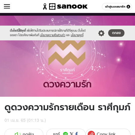
ดูดวง
เข้าสู่ระบบสมาชิก
หมวดอื่นๆ
//s.isanook.com/ho/0/ud/fxd/love/aquarius.png
Sanook
//s.isanook.com/sr/0/images/logo-
600
60
new-
sanook.png
เว็บไซต์นี้ใช้คุกกี้
เพื่อให้ท่านได้รับประสบการณ์การใช้งานที่ดีที่สุดบน เว็บไซต์
ตกลง
ของเรา โปรดศึกษาเพิ่มเติมที่
นโยบายความเป็นส่วนตัว
และ
นโยบายคุกกี้
ดูดวงความรักรายเดือน ราศีกุมภ์
01 เม.ย. 65 (01:13 น.)
Copy link
แชร์
กดฟัง