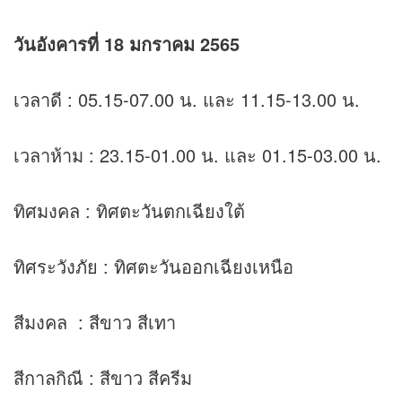
วันอังคารที่ 18 มกราคม 2565
เวลาดี : 05.15-07.00 น. และ 11.15-13.00 น.
เวลาห้าม : 23.15-01.00 น. และ 01.15-03.00 น.
ทิศมงคล : ทิศตะวันตกเฉียงใต้
ทิศระวังภัย : ทิศตะวันออกเฉียงเหนือ
สีมงคล : สีขาว สีเทา
สีกาลกิณี : สีขาว สีครีม