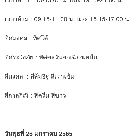
เวลาห้าม : 09.15-11.00 น. และ 15.15-17.00 น.
ทิศมงคล : ทิศใต้
ทิศระวังภัย : ทิศตะวันตกเฉียงเหนือ
สีมงคล : สีส้มอิฐ สีเทาเข้ม
สีกาลกิณี : สีครีม สีขาว
วันพุธที่ 26 มกราคม 2565