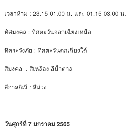
เวลาห้าม : 23.15-01.00 น. และ 01.15-03.00 น.
ทิศมงคล : ทิศตะวันออกเฉียงเหนือ
ทิศระวังภัย : ทิศตะวันตกเฉียงใต้
สีมงคล : สีเหลือง สีน้ำตาล
สีกาลกิณี : สีม่วง
วันศุกร์ที่ 7 มกราคม 2565