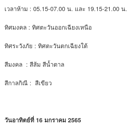
เวลาห้าม : 05.15-07.00 น. และ 19.15-21.00 น.
ทิศมงคล : ทิศตะวันออกเฉียงเหนือ
ทิศระวังภัย : ทิศตะวันตกเฉียงใต้
สีมงคล : สีส้ม สีน้ำตาล
สีกาลกิณี : สีเขียว
วันอาทิตย์ที่ 16 มกราคม 2565