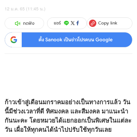
12 ม.ค. 65 (11:45 น.)
Copy link
แชร์
กดฟัง
ตั้ง Sanook เป็นข่าวโปรดบน Google
ก้าวเข้าสู่เดือนมกราคมอย่างเป็นทางการแล้ว วัน
นี้มีช่วงเวลาที่ดี ทิศมงคล และสีมงคล มาแนะนำ
กันนะคะ โดยหมวยได้แยกออกเป็นพิเศษในแต่ละ
วัน เผื่อให้ทุกคนได้นำไปปรับใช้ทุกวันเลย