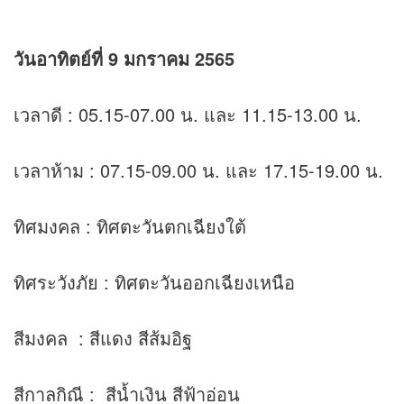
วันอาทิตย์ที่ 9 มกราคม 2565
เวลาดี : 05.15-07.00 น. และ 11.15-13.00 น.
เวลาห้าม : 07.15-09.00 น. และ 17.15-19.00 น.
ทิศมงคล : ทิศตะวันตกเฉียงใต้
ทิศระวังภัย : ทิศตะวันออกเฉียงเหนือ
สีมงคล : สีแดง สีส้มอิฐ
สีกาลกิณี : สีน้ำเงิน สีฟ้าอ่อน