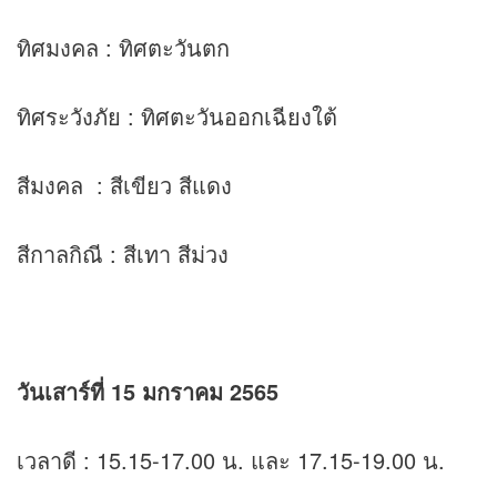
ทิศมงคล : ทิศตะวันตก
ทิศระวังภัย : ทิศตะวันออกเฉียงใต้
สีมงคล : สีเขียว สีแดง
สีกาลกิณี : สีเทา สีม่วง
วันเสาร์ที่ 15 มกราคม 2565
เวลาดี : 15.15-17.00 น. และ 17.15-19.00 น.