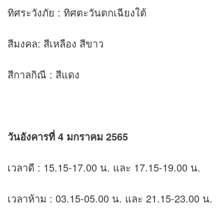
ทิศระวังภัย : ทิศตะวันตกเฉียงใต้
สีมงคล: สีเหลือง สีขาว
สีกาลกิณี : สีแดง
วันอังคารที่ 4 มกราคม 2565
เวลาดี : 15.15-17.00 น. และ 17.15-19.00 น.
เวลาห้าม : 03.15-05.00 น. และ 21.15-23.00 น.