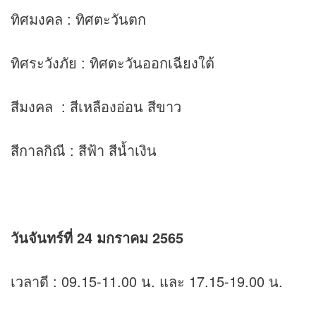
ทิศมงคล : ทิศตะวันตก
ทิศระวังภัย : ทิศตะวันออกเฉียงใต้
สีมงคล : สีเหลืองอ่อน สีขาว
สีกาลกิณี : สีฟ้า สีน้ำเงิน
วันจันทร์ที่ 24 มกราคม 2565
เวลาดี : 09.15-11.00 น. และ 17.15-19.00 น.