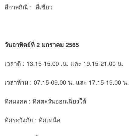
สีกาลกิณี : สีเขียว
วันอาทิตย์ที่ 2 มกราคม 2565
เวลาดี : 13.15-15.00 .น. และ 19.15-21.00 น.
เวลาห้าม : 07.15-09.00 น. และ 17.15-19.00 น.
ทิศมงคล : ทิศตะวันออกเฉียงใต้
ทิศระวังภัย : ทิศเหนือ