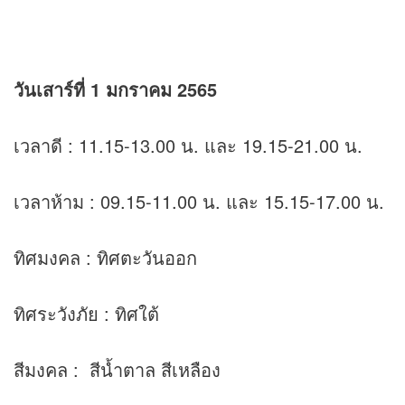
วันเสาร์ที่ 1 มกราคม 2565
เวลาดี : 11.15-13.00 น. และ 19.15-21.00 น.
เวลาห้าม : 09.15-11.00 น. และ 15.15-17.00 น.
ทิศมงคล : ทิศตะวันออก
ทิศระวังภัย : ทิศใต้
สีมงคล : สีน้ำตาล สีเหลือง