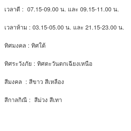
เวลาดี : 07.15-09.00 น. และ 09.15-11.00 น.
เวลาห้าม : 03.15-05.00 น. และ 21.15-23.00 น.
ทิศมงคล : ทิศใต้
ทิศระวังภัย : ทิศตะวันตกเฉียงเหนือ
สีมงคล : สีขาว สีเหลือง
สีกาลกิณี : สีม่วง สีเทา