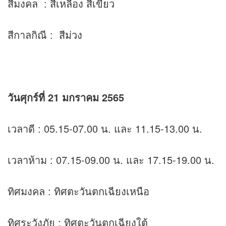
สีมงคล : สีเหลือง สีเขียว
สีกาลกิณี : สีม่วง
วันศุกร์ที่ 21 มกราคม 2565
เวลาดี : 05.15-07.00 น. และ 11.15-13.00 น.
เวลาห้าม : 07.15-09.00 น. และ 17.15-19.00 น.
ทิศมงคล : ทิศตะวันตกเฉียงเหนือ
ทิศระวังภัย : ทิศตะวันตกเฉียงใต้