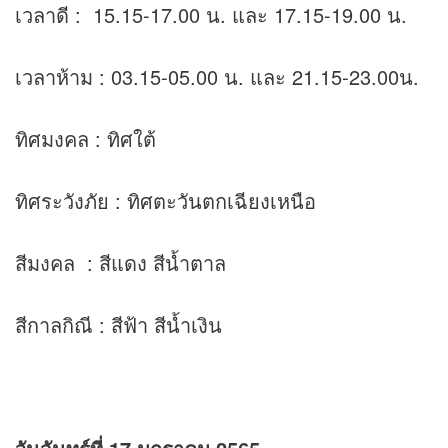
เวลาดี : 15.15-17.00 น. และ 17.15-19.00 น.
เวลาห้าม : 03.15-05.00 น. และ 21.15-23.00น.
ทิศมงคล : ทิศใต้
ทิศระวังภัย : ทิศตะวันตกเฉียงเหนือ
สีมงคล : สีแดง สีน้ำตาล
สีกาลกิณี : สีฟ้า สีน้ำเงิน