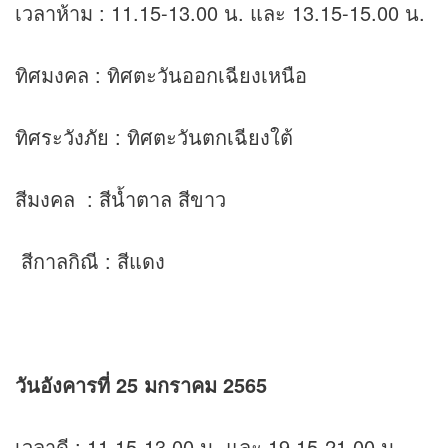
เวลาห้าม : 11.15-13.00 น. และ 13.15-15.00 น.
ทิศมงคล : ทิศตะวันออกเฉียงเหนือ
ทิศระวังภัย : ทิศตะวันตกเฉียงใต้
สีมงคล : สีน้ำตาล สีขาว
สีกาลกิณี : สีแดง
วันอังคารที่ 25 มกราคม 2565
เวลาดี : 11.15-13.00 น. และ 19.15-21.00 น.