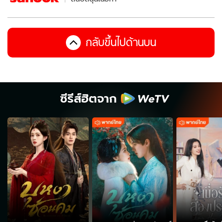
กลับขึ้นไปด้านบน
ซีรีส์ฮิตจาก