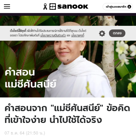
ดูดวง
เข้าสู่ระบบสมาชิก
หมวดอื่นๆ
//s.isanook.com/ho/0/ud/43/219805/sanook_thumbnail_1200x720(12.j
Sanook
//s.isanook.com/sr/0/images/logo-
600
60
new-
sanook.png
เว็บไซต์นี้ใช้คุกกี้
เพื่อให้ท่านได้รับประสบการณ์การใช้งานที่ดีที่สุดบน เว็บไซต์
ตกลง
ของเรา โปรดศึกษาเพิ่มเติมที่
นโยบายความเป็นส่วนตัว
และ
นโยบายคุกกี้
คำสอนจาก "แม่ชีศันสนีย์" ข้อคิด
ที่เข้าใจง่าย นำไปใช้ได้จริง
07 ธ.ค. 64 (21:50 น.)