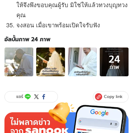
ให้จึงพึงขอบคุณผู้รับ มิใช่ให้แล้วทวงบุญทวง
คุณ
จงสอน เมื่อเขาพร้อมเปิดใจรับฟัง
อัลบั้มภาพ 24 ภาพ
อัลบั้ม
24
ภาพ
24
ภาพ
ภาพ
ของ
คำ
สอน
จาก
Copy link
แชร์
"แม่
ชี
ศันสนีย์"
ข้อคิด
ที่
เข้าใจ