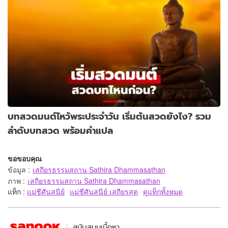
บทสวดมนต์ไหว้พระประจำวัน เริ่มต้นสวดยังไง? รวม
ลำดับบทสวด พร้อมคำแปล
ขอขอบคุณ
ข้อมูล
:
เสถียรธรรมสถาน Sathira Dhammasathan
ภาพ
:
เสถียรธรรมสถาน Sathira Dhammasathan
แท็ก :
แม่ชีศันสนีย์
แม่ชีศันสนีย์ เสถียรสุต
ดูแท็กทั้งหมด
สนับสนุนเนื้อหา