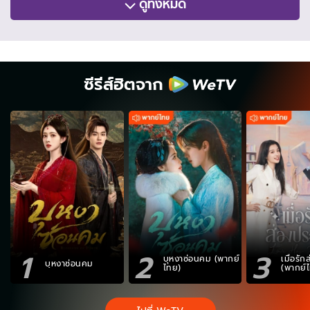
ดูทั้งหมด
ซีรีส์ฮิตจาก
1
2
3
บุหงาซ่อนคม (พากย์
เมื่อรั
บุหงาซ่อนคม
ไทย)
(พากย์