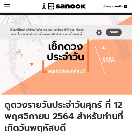
ดูดวง
เข้าสู่ระบบสมาชิก
หมวดอื่นๆ
//s.isanook.com/ho/0/ud/fxd/day/daily-
Sanook
//s.isanook.com/sr/0/images/logo-
600
60
horoscope-
new-
thursday.jpg
sanook.png
เว็บไซต์นี้ใช้คุกกี้
เพื่อให้ท่านได้รับประสบการณ์การใช้งานที่ดีที่สุดบน เว็บไซต์
ตกลง
ของเรา โปรดศึกษาเพิ่มเติมที่
นโยบายความเป็นส่วนตัว
และ
นโยบายคุกกี้
ดูดวงรายวันประจำวันศุกร์ ที่ 12
พฤศจิกายน 2564 สำหรับท่านที่
เกิดวันพฤหัสบดี