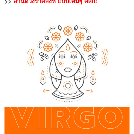
>>
อ่านดวงราศีสิงห์ แบบเต็มๆ คลิก!