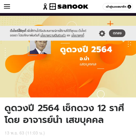
ดูดวง
เข้าสู่ระบบสมาชิก
หมวดอื่นๆ
//s.isanook.com/ho/0/ud/38/194845/2horo-
Sanook
//s.isanook.com/sr/0/images/logo-
600
60
tn.jpg
new-
sanook.png
เว็บไซต์นี้ใช้คุกกี้
เพื่อให้ท่านได้รับประสบการณ์การใช้งานที่ดีที่สุดบน เว็บไซต์
ตกลง
ของเรา โปรดศึกษาเพิ่มเติมที่
นโยบายความเป็นส่วนตัว
และ
นโยบายคุกกี้
ดูดวงปี 2564 เช็กดวง 12 ราศี
โดย อาจารย์นำ เสขบุคคล
13 พ.ย. 63 (11:03 น.)