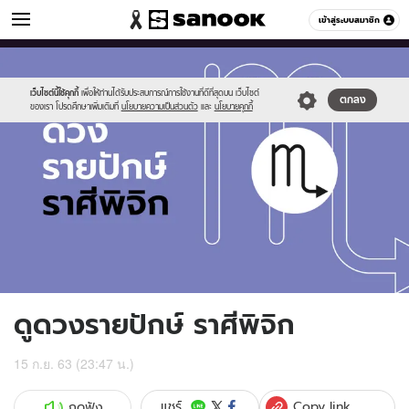
ดูดวง
เข้าสู่ระบบสมาชิก
หมวดอื่นๆ
//s.isanook.com/ho/0/ud/fxd/fortnightly/fortnightly-
Sanook
//s.isanook.com/sr/0/images/logo-
600
60
scorpio.jpg
new-
sanook.png
เว็บไซต์นี้ใช้คุกกี้
เพื่อให้ท่านได้รับประสบการณ์การใช้งานที่ดีที่สุดบน เว็บไซต์
ตกลง
ของเรา โปรดศึกษาเพิ่มเติมที่
นโยบายความเป็นส่วนตัว
และ
นโยบายคุกกี้
ดูดวงรายปักษ์ ราศีพิจิก
15 ก.ย. 63 (23:47 น.)
Copy link
แชร์
กดฟัง