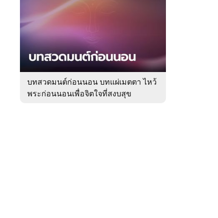
สัปดาห์
ของ
Sanook
ดูด
 WeTV
วง
บทสวดมนต์ก่อนนอน บทแผ่เมตตา ไหว้
พระก่อนนอนเพื่อจิตใจที่สงบสุข
ติดต่อโฆษณา
tencentthbd
sales@tencent.co.th
รา
ร้องเรียนเนื้อหาไม่เหมาะสม
แนะนำติชม แจ้งปัญหาการใช้งาน