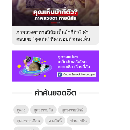
ภาพลวงตาทายนิสัย เห็นม้ากี่ตัว? คำ
ตอบเผย "จุดเด่น" ที่คนรอบตัวมองเห็น
ในตัวคุณ
คำค้นยอดฮิต
ดูดวง
ดูดวงรายวัน
ดูดวงรายปักษ์
ดูดวงรายเดือน
ดวงวันนี้
ทํานายฝัน