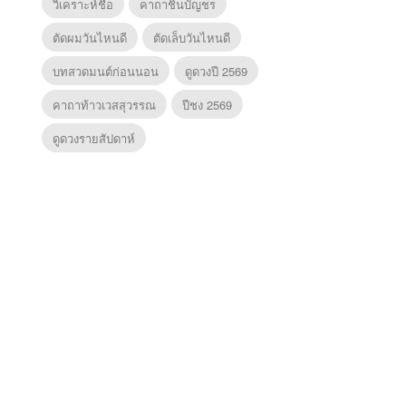
วิเคราะห์ชื่อ
คาถาชินบัญชร
ตัดผมวันไหนดี
ตัดเล็บวันไหนดี
บทสวดมนต์ก่อนนอน
ดูดวงปี 2569
คาถาท้าวเวสสุวรรณ
ปีชง 2569
ดูดวงรายสัปดาห์