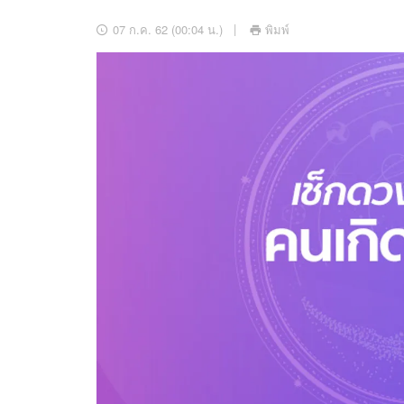
อัปเดตจีน
07 ก.ค. 62 (00:04 น.)
พิมพ์
เช็กข่าวชัวร์
ติดตามสนุกโซเชี
ดาวน์โหลดสนุกแอปฟรี
สงวนลิขสิทธิ์ ©
2569
บริษัท อิมเมจ ฟิวเจอร์ (ประเทศไทย) จำกัด