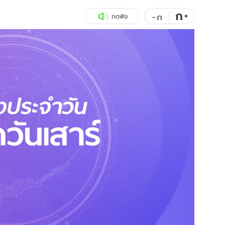
ก
สุขภาพ
+
ดูทีวี
-
ก
กดฟัง
เที่ยว-กิน
WeTV
Tasteful Thailand
Exclusive
Sanook Choice
นิยาย
ยลได้ที่
ร่วมงานกับเ