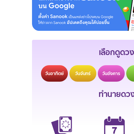
เลือกดูดวง
วัน
อาทิตย์
วัน
จันทร์
วัน
อังคาร
ทำนายดวงช