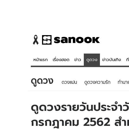
หน้าแรก
เรื่องฮอต
ข่าว
ดูดวง
ข่าวบันเทิง
ก
ดูดวง
ข่าว
ดูดวง - 
ดวงแม่น
ดูดวงความรัก
ทํานา
เรื่องฮอต
ดูดวง
ข่าว
หวยไทย
ดูดวงรายวันประจำวัน
ข่าวบันเทิง
สถิติหวยไท
กรกฎาคม 2562 สำหรั
ข่าวกีฬา
หวยลาว
ข่าวเศรษฐกิจ