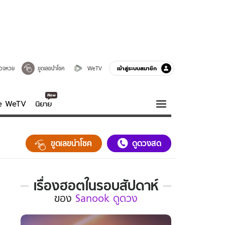
เข้าสู่ระบบสมาชิก
วจหวย
ขูดเลขนำโชค
WeTV
ve WeTV
นิยาย
รบรส
ความรู้รอบตัว
ขูดเลขนำโชค
ดูดวงสด
ฮาวทู
กูรู-รอบรู้
เรื่องฮอตในรอบสัปดาห์
เรื่อง
ของ
Sanook ดูดวง
ฮอต
ใน
รอบ