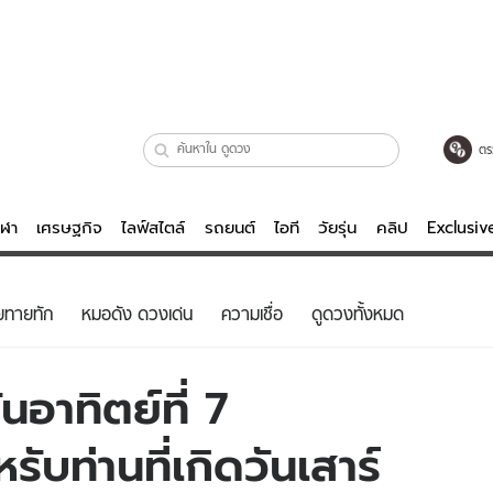
ตร
ีฬา
เศรษฐกิจ
ไลฟ์สไตล์
รถยนต์
ไอที
วัยรุ่น
คลิป
Exclusi
ตรวจหวย
ไลฟ์สไตล์
บันเทิงค
ยทายทัก
หมอดัง ดวงเด่น
ความเชื่อ
ดูดวงทั้งหมด
ผู้หญิง
หนัง-ละคร
ผู้ชาย
เพลง
อาทิตย์ที่ 7
ย
วัยรุ่น
เกมส์
บท่านที่เกิดวันเสาร์
ไอที
คลิป
รถยนต์
พอดแคสต์