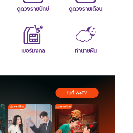
ดูดวงรายปักษ์
ดูดวงรายเดือน
เบอร์มงคล
ทำนายฝัน
ไปที่ WeTV