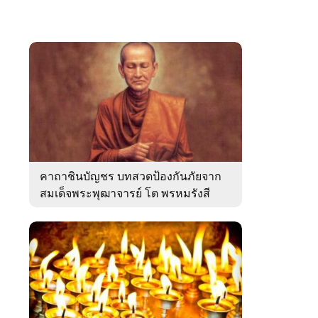
คาถาชินบัญชร บทสวดป้องกันภัยจาก
สมเด็จพระพุฒาจารย์ โต พรหมรังสี