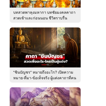
บทสวดพาหุงมหากา บทชัยมงคลคาถา
สวดเช้าและก่อนนอน ชีวิตราบรื่น
"ชินบัญชร" หมายถึงอะไร? เปิดความ
หมาย-ที่มา-ข้อเท็จจริง ผู้แต่งคาถาที่คน
ไทยคุ้นเคย