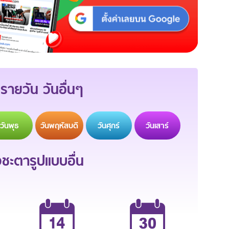
รายวัน วันอื่นๆ
วัน
พุธ
วัน
พฤหัสบดี
วัน
ศุกร์
วัน
เสาร์
ะตารูปแบบอื่น