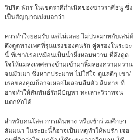
วิปริต พักร ในเขตราศีกำเนิดของชาวราศีธนู ซึ่ง
เป็นสัญญาณบ่งบอกว่า
ควรทำใจยอมรับ แต่ไม่เผลอ ไม่ประมาทกับเสน่ห์
ดึงดูดทางเพศที่รุนแรงของคนรัก คู่ครองในระยะ
นี้ ที่เขา/เธอเหมือนเป็นน้ำผึ้งหอมหวาน ที่ดึงดูด
ใจให้แมลงเพศตรงข้ามเข้ามาลิ้มลองความหวาน
จนมัวเมา ซึ่งหากประมาท ไม่ใส่ใจ ดูแลดีๆ เขา/
เธอของคุณก็อาจเผลอไผลจนลืมตัว ลืมตาย ที่
อาจทำให้สัมพันธ์รักมีปัญหา ทะเลาะวิวาทจน
แตกหักได้
สำหรับคนโสด การเดินทาง หรือเข้าร่วมศึกษา
สัมมนา ในระยะนี้ก็อาจเป็นเหตุทำให้พบรัก เจอ
คนที่คิดว่าใช่ แต่ต้องใช้ระยะเวลาอีกนาน ใช้