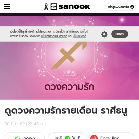
ดูดวง
เข้าสู่ระบบสมาชิก
หมวดอื่นๆ
//s.isanook.com/ho/0/ud/fxd/love/sagittarus.png
Sanook
//s.isanook.com/sr/0/images/logo-
600
60
new-
sanook.png
เว็บไซต์นี้ใช้คุกกี้
เพื่อให้ท่านได้รับประสบการณ์การใช้งานที่ดีที่สุดบน เว็บไซต์
ตกลง
ของเรา โปรดศึกษาเพิ่มเติมที่
นโยบายความเป็นส่วนตัว
และ
นโยบายคุกกี้
ดูดวงความรักรายเดือน ราศีธนู
30 มิ.ย. 62 (23:45 น.)
Copy link
แชร์
กดฟัง