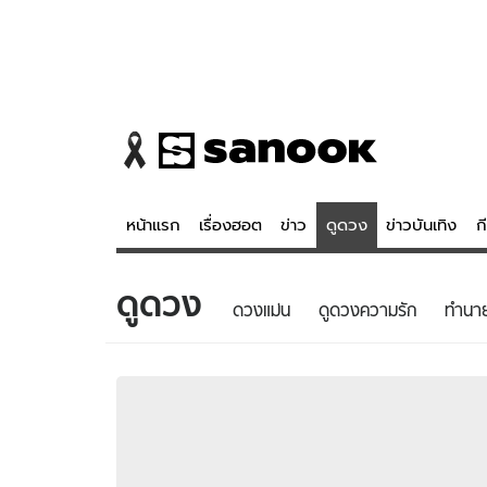
หน้าแรก
เรื่องฮอต
ข่าว
ดูดวง
ข่าวบันเทิง
ก
ดูดวง
ข่าว
ดูดวง - 
ดวงแม่น
ดูดวงความรัก
ทํานา
เรื่องฮอต
ดูดวง
ข่าว
หวยไทย
ข่าวบันเทิง
สถิติหวยไท
ข่าวกีฬา
หวยลาว
ข่าวเศรษฐกิจ