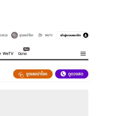
เข้าสู่ระบบสมาชิก
วจหวย
ขูดเลขนำโชค
WeTV
ve WeTV
นิยาย
รบรส
ความรู้รอบตัว
ขูดเลขนำโชค
ดูดวงสด
ฮาวทู
กูรู-รอบรู้