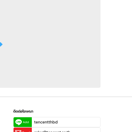
 WeTV
ติดต่อโฆษณา
tencentthbd
sales@tencent.co.th
รา
ร้องเรียนเนื้อหาไม่เหมาะสม
แนะนำติชม แจ้งปัญหาการใช้งาน
ติดต่อโฆษณา
tencentthbd
Add