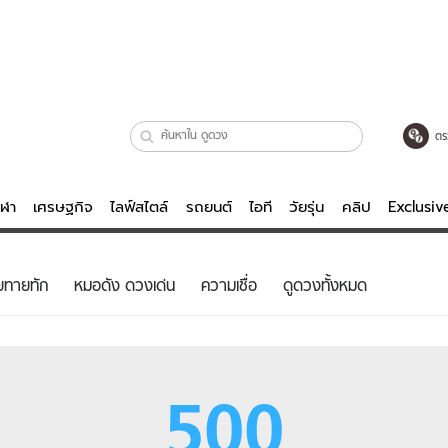
ตร
ีฬา
เศรษฐกิจ
ไลฟ์สไตล์
รถยนต์
ไอที
วัยรุ่น
คลิป
Exclusi
ตรวจหวย
ไลฟ์สไตล์
บันเทิงค
ยทายทัก
หมอดัง ดวงเด่น
ความเชื่อ
ดูดวงทั้งหมด
ผู้หญิง
หนัง-ละคร
ผู้ชาย
เพลง
ย
วัยรุ่น
เกมส์
500
ไอที
คลิป
รถยนต์
พอดแคสต์