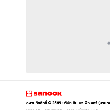
อัปเดตจีน
เช็กข่าวชัวร์
ติดตามสนุกโซเชี
ดาวน์โหลดสนุกแอปฟรี
สงวนลิขสิทธิ์ ©
2569
บริษัท อิมเมจ ฟิวเจอร์ (ประเทศไทย) จำกัด
สงวนลิขสิทธิ์ ©
2569
บริษัท อิมเมจ ฟิวเจอร์ (ประเ