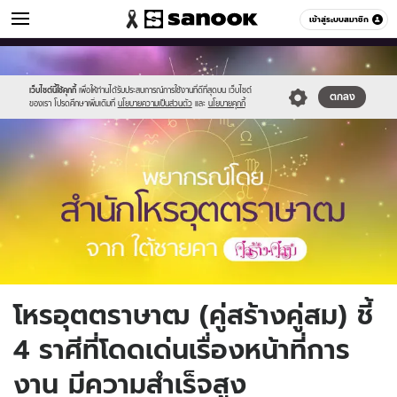
ดูดวง
เข้าสู่ระบบสมาชิก
หมวดอื่นๆ
//s.isanook.com/ho/0/ud/28/143081/k3.jpg
Sanook
//s.isanook.com/sr/0/images/logo-
600
60
new-
sanook.png
เว็บไซต์นี้ใช้คุกกี้
เพื่อให้ท่านได้รับประสบการณ์การใช้งานที่ดีที่สุดบน เว็บไซต์
ตกลง
ของเรา โปรดศึกษาเพิ่มเติมที่
นโยบายความเป็นส่วนตัว
และ
นโยบายคุกกี้
โหรอุตตราษาฒ (คู่สร้างคู่สม) ชี้
4 ราศีที่โดดเด่นเรื่องหน้าที่การ
งาน มีความสำเร็จสูง