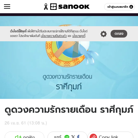
ดูดวง
เข้าสู่ระบบสมาชิก
หมวดอื่นๆ
//s.isanook.com/ho/0/ud/fxd/love/011_aquarius.jpg
Sanook
//s.isanook.com/sr/0/images/logo-
600
60
new-
sanook.png
เว็บไซต์นี้ใช้คุกกี้
เพื่อให้ท่านได้รับประสบการณ์การใช้งานที่ดีที่สุดบน เว็บไซต์
ตกลง
ของเรา โปรดศึกษาเพิ่มเติมที่
นโยบายความเป็นส่วนตัว
และ
นโยบายคุกกี้
ดูดวงความรักรายเดือน ราศีกุมภ์
26 เม.ย. 61 (13:08 น.)
Copy link
แชร์
กดฟัง