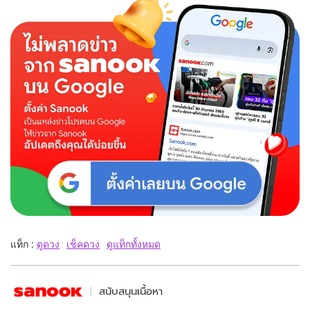
แท็ก :
ดูดวง
เช็คดวง
ดูแท็กทั้งหมด
สนับสนุนเนื้อหา