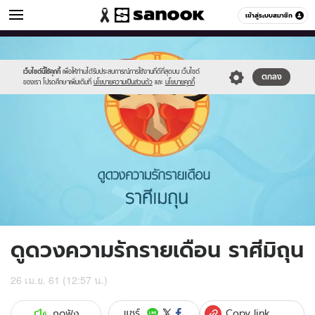
ดูดวง
เข้าสู่ระบบสมาชิก
หมวดอื่นๆ
//s.isanook.com/ho/0/ud/fxd/love/03_gemini.jpg
Sanook
//s.isanook.com/sr/0/images/logo-
600
60
new-
sanook.png
เว็บไซต์นี้ใช้คุกกี้
เพื่อให้ท่านได้รับประสบการณ์การใช้งานที่ดีที่สุดบน เว็บไซต์
ตกลง
ของเรา โปรดศึกษาเพิ่มเติมที่
นโยบายความเป็นส่วนตัว
และ
นโยบายคุกกี้
ดูดวงความรักรายเดือน ราศีมิถุน
26 เม.ย. 61 (12:57 น.)
Copy link
แชร์
กดฟัง