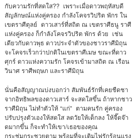
กับความรักที่สดใส?? เพราะเมื่อดาวพฤหัสบดี
สัญลักษณ์แห่งคู่ครอง กำลังโคจรวิปริต พักร ใน
เขตราศีตุลย์ ดาวเสาร์ที่สถิต ณ เขตราศีธนู ราศี
แห่งคู่ครอง ก็กำลังโคจรวิปริต พักร ด้วย เช่น
เดียวกับดาวพุธ ดาวประจำตัวของชาวราศีมิถุน
จะโคจรเร็วกว่าปกติในเขตราศีเมษ ขณะที่ดาว
ศุกร์ ดาวแห่งความรัก โคจรเข้ามาสถิต ณ เรือน
วินาศ ราศีพฤษภ และราศีมิถุน
นั่นคือสัญญาณบ่งบอกว่า สัมพันธ์รักที่เคยชืดชา
จากอิทธิพลของดาวเสาร์ จะสดใสขึ้น ถ้าหากชาว
ราศีมิถุน ไม่ทำตัวให้ “แก่” ตามคนรัก คู่ครอง
ปรับปรุงตัวเองให้สดใส ลดวัยให้เด็กลง ให้จี๊ดจ๊า
ดมากขึ้น ก็จะทำให้เขา/เธอของคุณ
กระชุ่มกระชวยตาม พร้อมที่จะเติมไฟรักร้อนแรง