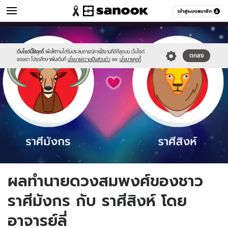
ดูดวง
เข้าสู่ระบบสมาชิก
หมวดอื่นๆ
//s.isanook.com/ho/0/ud/25/127857/ss.jpg
Sanook
//s.isanook.com/sr/0/images/logo-
600
60
new-
sanook.png
เว็บไซต์นี้ใช้คุกกี้
เพื่อให้ท่านได้รับประสบการณ์การใช้งานที่ดีที่สุดบน เว็บไซต์
ตกลง
ของเรา โปรดศึกษาเพิ่มเติมที่
นโยบายความเป็นส่วนตัว
และ
นโยบายคุกกี้
ผลทำนายดวงสมพงศ์ของชาว
ราศีมังกร กับ ราศีสิงห์ โดย
อาจารย์ลี่