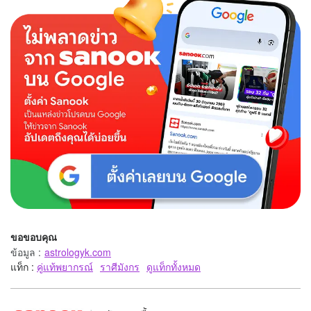
ขอขอบคุณ
ข้อมูล
:
astrologyk.com
แท็ก :
คู่แท้พยากรณ์
ราศีมังกร
ดูแท็กทั้งหมด