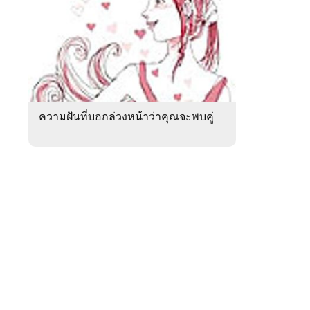
สัปดาห์
ของ
หมวด
ดูด
 WeTV
วง
ความ
รัก
ความฝันที่บอกล่วงหน้าว่าคุณจะพบคู่
ติดต่อโฆษณา
tencentthbd
sales@tencent.co.th
รา
ร้องเรียนเนื้อหาไม่เหมาะสม
แนะนำติชม แจ้งปัญหาการใช้งาน