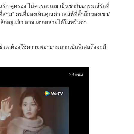
ก คู่ครอง ไม่ควรละเลย เย็นชากับอารมณ์รักที่
่สาม” คนที่มองเห็นคุณค่า เสน่ห์ที่ล้ำลึกของเขา/
าวลึกอยู่แล้ว อาจแตกสลายได้ในพริบตา
ช่ แต่ต้องใช้ความพยายามมากเป็นพิเศษถึงจะมี
รับชม
arrow_forward_ios