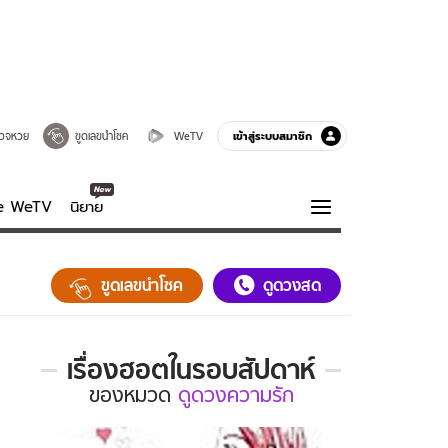
เข้าสู่ระบบสมาชิก
วจหวย
ขูดเลขนำโชค
WeTV
ve WeTV
นิยาย
รบรส
ความรู้รอบตัว
ขูดเลขนำโชค
ดูดวงสด
ฮาวทู
กูรู-รอบรู้
เรื่องฮอตในรอบสัปดาห์
เรื่อง
ของ
หมวด
ดูดวงความรัก
ฮอต
ใน
รอบ