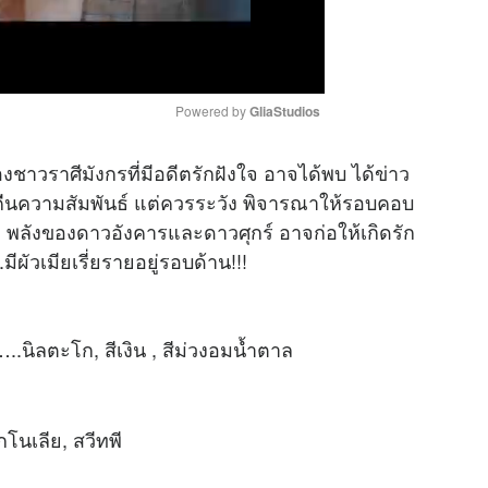
Powered by 
GliaStudios
าวราศีมังกรที่มีอดีตรักฝังใจ อาจได้พบ ได้ข่าว
M
อคืนความสัมพันธ์ แต่ควรระวัง พิจารณาให้รอบคอบ
u
ล พลังของดาวอังคารและดาวศุกร์ อาจก่อให้เกิดรัก
t
ผัวเมียเรี่ยรายอยู่รอบด้าน!!!
e
 …..นิลตะโก, สีเงิน , สีม่วงอมน้ำตาล
กโนเลีย, สวีทพี