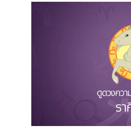
อัปเดตจีน
เช็กข่าวชัวร์
ติดตามสนุกโซเชี
ดาวน์โหลดสนุกแอปฟรี
สงวนลิขสิทธิ์ ©
2569
บริษัท อิมเมจ ฟิวเจอร์ (ประเทศไทย) จำกัด