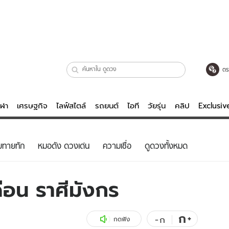
ตร
ีฬา
เศรษฐกิจ
ไลฟ์สไตล์
รถยนต์
ไอที
วัยรุ่น
คลิป
Exclusi
ตรวจหวย
ไลฟ์สไตล์
บันเทิงค
ยทายทัก
หมอดัง ดวงเด่น
ความเชื่อ
ดูดวงทั้งหมด
ผู้หญิง
หนัง-ละคร
ผู้ชาย
เพลง
ือน ราศีมังกร
ย
วัยรุ่น
เกมส์
ไอที
คลิป
ก
+
-
ก
กดฟัง
รถยนต์
พอดแคสต์