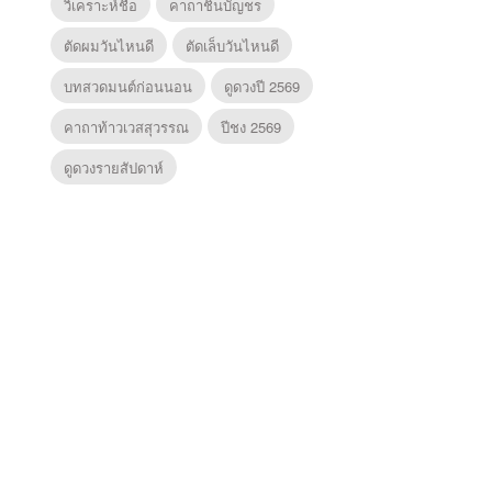
วิเคราะห์ชื่อ
คาถาชินบัญชร
ตัดผมวันไหนดี
ตัดเล็บวันไหนดี
บทสวดมนต์ก่อนนอน
ดูดวงปี 2569
คาถาท้าวเวสสุวรรณ
ปีชง 2569
ดูดวงรายสัปดาห์