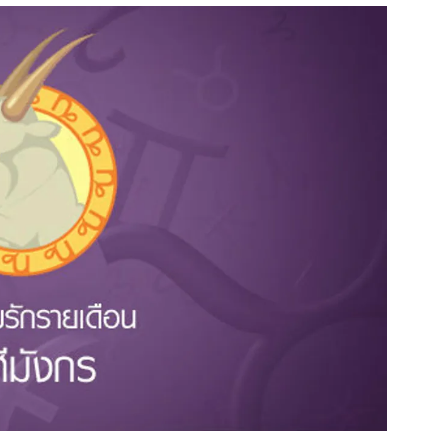
สุขภาพ
ดูทีวี
เที่ยว-กิน
WeTV
Tasteful Thailand
Exclusive
Sanook Choice
นิยาย
ยลได้ที่
ร่วมงานกับเ