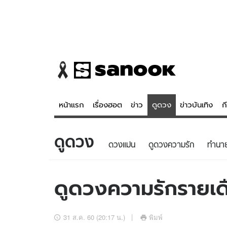
หน้าแรก
เรื่องฮอต
ข่าว
ดูดวง
ข่าวบันเทิง
ก
ดูดวง
ข่าว
ดูดวง - 
ดวงแม่น
ดูดวงความรัก
ทํานา
เรื่องฮอต
ดูดวง
ข่าว
หวยไทย
ดูดวงความรักรายเด
ข่าวบันเทิง
สถิติหวยไท
ข่าวกีฬา
หวยลาว
31 ส.ค. 60 (20:17 น.)
พิมพ์
ข่าวเศรษฐกิจ