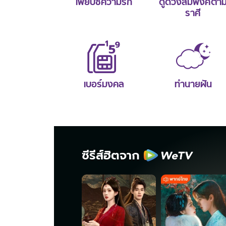
ไพ่ยิปซีความรัก
ดูดวงสมพงศ์ตา
ราศี
เบอร์มงคล
ทำนายฝัน
ซีรีส์ฮิตจาก