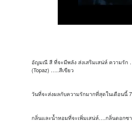
อัญมณี สี ที่จะมีพลัง ส่งเสริมเสน่ห์ ความร
(Topaz) …..สีเขียว
วันที่จะส่งผลกับความรักมากที่สุดในเดือนนี้
กลิ่นและน้ำหอมที่จะเพิ่มเสน่ห์….กลิ่นดอกซา