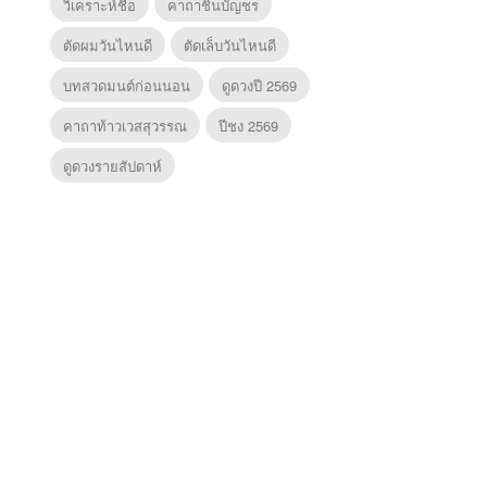
วิเคราะห์ชื่อ
คาถาชินบัญชร
ตัดผมวันไหนดี
ตัดเล็บวันไหนดี
บทสวดมนต์ก่อนนอน
ดูดวงปี 2569
คาถาท้าวเวสสุวรรณ
ปีชง 2569
ดูดวงรายสัปดาห์