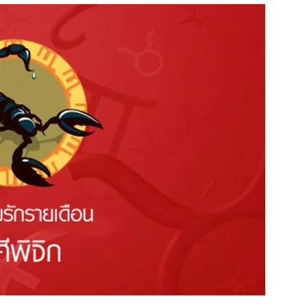
สุขภาพ
ดูทีวี
เที่ยว-กิน
WeTV
Tasteful Thailand
Exclusive
Sanook Choice
นิยาย
ยลได้ที่
ร่วมงานกับเ