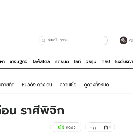
ตร
ีฬา
เศรษฐกิจ
ไลฟ์สไตล์
รถยนต์
ไอที
วัยรุ่น
คลิป
Exclusi
ตรวจหวย
ไลฟ์สไตล์
บันเทิงค
ยทายทัก
หมอดัง ดวงเด่น
ความเชื่อ
ดูดวงทั้งหมด
ผู้หญิง
หนัง-ละคร
ผู้ชาย
เพลง
อน ราศีพิจิก
ย
วัยรุ่น
เกมส์
ไอที
คลิป
ก
+
-
ก
กดฟัง
รถยนต์
พอดแคสต์