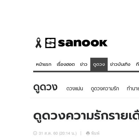
หน้าแรก
เรื่องฮอต
ข่าว
ดูดวง
ข่าวบันเทิง
ก
ดูดวง
ข่าว
ดูดวง - 
ดวงแม่น
ดูดวงความรัก
ทํานา
เรื่องฮอต
ดูดวง
ข่าว
หวยไทย
ดูดวงความรักรายเดื
ข่าวบันเทิง
สถิติหวยไท
ข่าวกีฬา
หวยลาว
31 ส.ค. 60 (20:14 น.)
พิมพ์
ข่าวเศรษฐกิจ