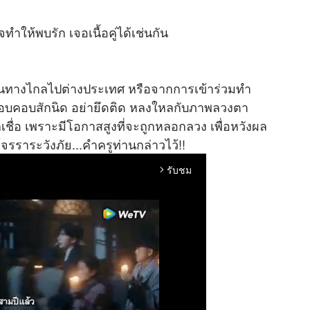
ำให้พบรัก เจอเนื้อคู่ได้เช่นกัน
งเดินทางไกลไปต่างประเทศ หรือจากการเข้าร่วมทำ
รอบคอบสักนิด อย่ายึดติด หลงใหลกับภาพลวงตา
ยากเชื่อ เพราะมีโอกาสสูงที่จะถูกหลอกลวง เพื่อหวังผล
จรราระวังภัย...คำครูท่านกล่าวไว้!!
รับชม
arrow_forward_ios