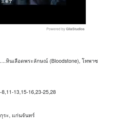
Powered by 
GliaStudios
M
u
ัก …..หินเลือดพระลักษณ์ (Bloodstone), โทพาซ
t
e
 7-8,11-13,15-16,23-25,28
กุระ, แก่นจันทร์