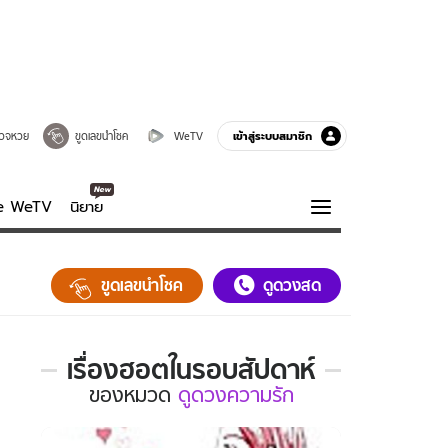
เข้าสู่ระบบสมาชิก
วจหวย
ขูดเลขนำโชค
WeTV
ve WeTV
นิยาย
รบรส
ความรู้รอบตัว
ขูดเลขนำโชค
ดูดวงสด
ฮาวทู
กูรู-รอบรู้
เรื่องฮอตในรอบสัปดาห์
เรื่อง
ของ
หมวด
ดูดวงความรัก
ฮอต
ใน
รอบ