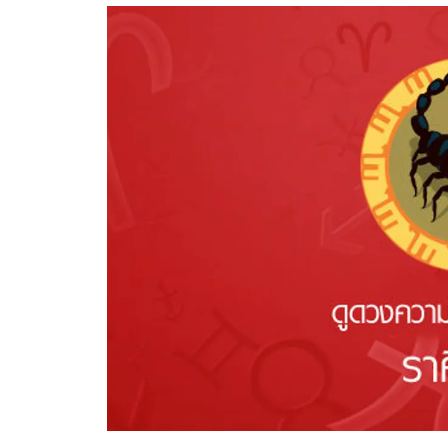
อัปเดตจีน
เช็กข่าวชัวร์
ติดตามสนุกโซเชี
ดาวน์โหลดสนุกแอปฟรี
สงวนลิขสิทธิ์ ©
2569
บริษัท อิมเมจ ฟิวเจอร์ (ประเทศไทย) จำกัด