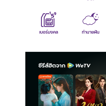
เบอร์มงคล
ทำนายฝัน
ซีรีส์ฮิตจาก