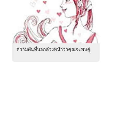
สัปดาห์
ของ
หมวด
ดูด
 WeTV
วง
ความ
รัก
ความฝันที่บอกล่วงหน้าว่าคุณจะพบคู่
ติดต่อโฆษณา
tencentthbd
sales@tencent.co.th
รา
ร้องเรียนเนื้อหาไม่เหมาะสม
แนะนำติชม แจ้งปัญหาการใช้งาน