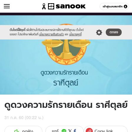
ดูดวง
เข้าสู่ระบบสมาชิก
หมวดอื่นๆ
//s.isanook.com/ho/0/ud/fxd/love/07_libra.jpg
Sanook
//s.isanook.com/sr/0/images/logo-
600
60
new-
sanook.png
เว็บไซต์นี้ใช้คุกกี้
เพื่อให้ท่านได้รับประสบการณ์การใช้งานที่ดีที่สุดบน เว็บไซต์
ตกลง
ของเรา โปรดศึกษาเพิ่มเติมที่
นโยบายความเป็นส่วนตัว
และ
นโยบายคุกกี้
ดูดวงความรักรายเดือน ราศีตุลย์
31 ก.ค. 60 (00:22 น.)
Copy link
แชร์
กดฟัง