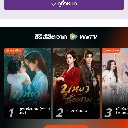
ดูทั้งหมด
ซีรีส์ฮิตจาก
1
2
3
บุหงาซ่อนคม (พากย์
เมื่อรั
บุหงาซ่อนคม
ไทย)
(พากย์