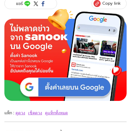
Copy link
แชร์
แท็ก :
ดูดวง
เช็คดวง
ดูแท็กทั้งหมด