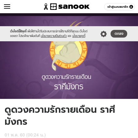
ดูดวง
เข้าสู่ระบบสมาชิก
หมวดอื่นๆ
//s.isanook.com/ho/0/ud/fxd/love/010_capricorn.jpg
Sanook
//s.isanook.com/sr/0/images/logo-
600
60
new-
sanook.png
เว็บไซต์นี้ใช้คุกกี้
เพื่อให้ท่านได้รับประสบการณ์การใช้งานที่ดีที่สุดบน เว็บไซต์
ตกลง
ของเรา โปรดศึกษาเพิ่มเติมที่
นโยบายความเป็นส่วนตัว
และ
นโยบายคุกกี้
ดูดวงความรักรายเดือน ราศี
มังกร
01 พ.ค. 60 (00:24 น.)