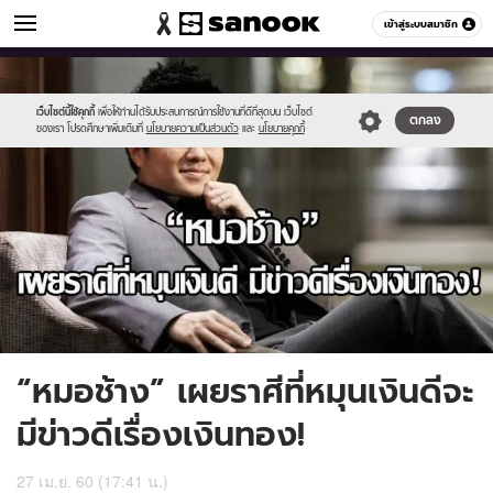
ดูดวง
เข้าสู่ระบบสมาชิก
หมวดอื่นๆ
//s.isanook.com/ho/0/ud/23/116501/chh.jpg
Sanook
//s.isanook.com/sr/0/images/logo-
600
60
new-
sanook.png
เว็บไซต์นี้ใช้คุกกี้
เพื่อให้ท่านได้รับประสบการณ์การใช้งานที่ดีที่สุดบน เว็บไซต์
ตกลง
ของเรา โปรดศึกษาเพิ่มเติมที่
นโยบายความเป็นส่วนตัว
และ
นโยบายคุกกี้
“หมอช้าง” เผยราศีที่หมุนเงินดีจะ
มีข่าวดีเรื่องเงินทอง!
27 เม.ย. 60 (17:41 น.)