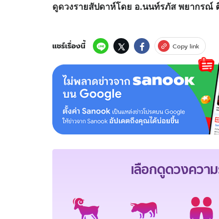
ดูดวง
รายสัปดาห์โดย อ.นนท์รภัส พยากรณ์ ต
แชร์เรื่องนี้
Copy link
เลือกดู
ดวงความร