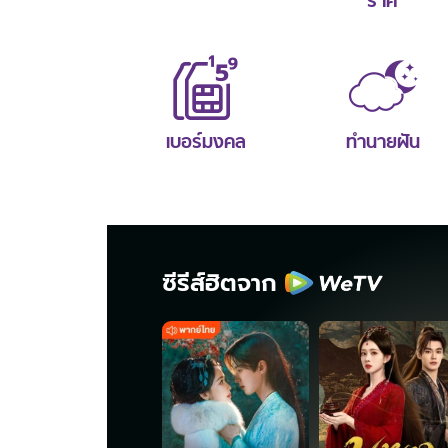
ราศี
เบอร์มงคล
ทำนายฝัน
ซีรีส์ฮิตจาก