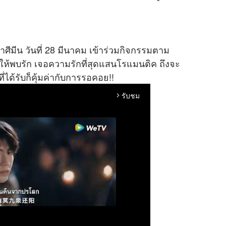
ีมีน วันที่ 28 มีนาคม เข้าร่วมกิจกรรมตาม
ทำให้พบรัก เจอความรักที่สุดแสนโรแมนติค ถึงจะ
ี่ได้รับก็คุ้มค่ากับการรอคอย!!
รับชม
arrow_forward_ios