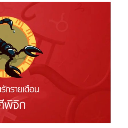
สุขภาพ
ดูทีวี
เที่ยว-กิน
WeTV
Tasteful Thailand
Exclusive
Sanook Choice
นิยาย
ยลได้ที่
ร่วมงานกับเ