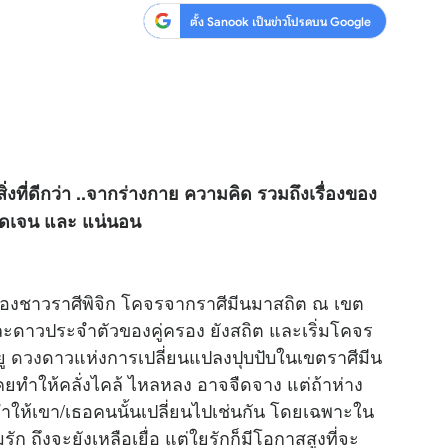
ตั้ง Sanook เป็นข่าวโปรดบน Google
สิ่งที่ดีกว่า ..จากร่างกาย ความคิด รวมถึงเรื่องของ
ชัดเจน และ แน่นอน
ของชาวราศีพิจิก โคจรจากราศีมีนมาสถิต ณ เขต
ละดาวประจำตัวของคู่ครอง ยังสถิต และเริ่มโคจร
ยู
ดวง
ดาวแห่งการเปลี่ยนแปลงปุบปับในเขตราศีมีน
ี่เคยทำให้คลั่งไคล้ ไหลหลง อาจจืดจาง แต่ถ้าห่าง
ทำให้เขา/เธอคนนั้นเปลี่ยนไปเช่นกัน โดยเฉพาะใน
ัก ถึงจะยังเหลือเยื่อ แต่ใยรักก็มีโอกาสสูงที่จะ