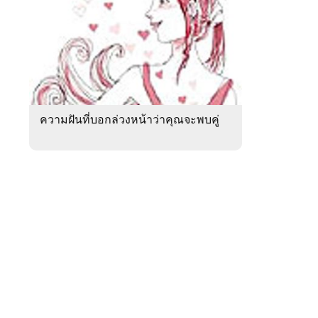
สัปดาห์
ของ
หมวด
ดูด
 WeTV
วง
ความ
รัก
ความฝันที่บอกล่วงหน้าว่าคุณจะพบคู่
ติดต่อโฆษณา
tencentthbd
sales@tencent.co.th
รา
ร้องเรียนเนื้อหาไม่เหมาะสม
แนะนำติชม แจ้งปัญหาการใช้งาน