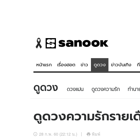
หน้าแรก
เรื่องฮอต
ข่าว
ดูดวง
ข่าวบันเทิง
ก
ดูดวง
ข่าว
ดูดวง - 
ดวงแม่น
ดูดวงความรัก
ทํานา
เรื่องฮอต
ดูดวง
ข่าว
หวยไทย
ดูดวงความรักรายเดื
ข่าวบันเทิง
สถิติหวยไท
ข่าวกีฬา
หวยลาว
28 ก.พ. 60 (22:12 น.)
พิมพ์
ข่าวเศรษฐกิจ