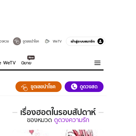
เข้าสู่ระบบสมาชิก
วจหวย
ขูดเลขนำโชค
WeTV
ve WeTV
นิยาย
รบรส
ความรู้รอบตัว
ขูดเลขนำโชค
ดูดวงสด
ฮาวทู
กูรู-รอบรู้
เรื่องฮอตในรอบสัปดาห์
เรื่อง
ของ
หมวด
ดูดวงความรัก
ฮอต
ใน
รอบ