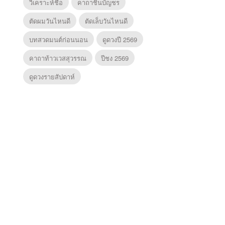
วิเคราะห์ชื่อ
คาถาชินบัญชร
ตัดผมวันไหนดี
ตัดเล็บวันไหนดี
บทสวดมนต์ก่อนนอน
ดูดวงปี 2569
คาถาท้าวเวสสุวรรณ
ปีชง 2569
ดูดวงรายสัปดาห์