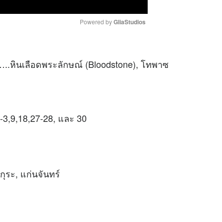
Powered by 
GliaStudios
M
ัก …..หินเลือดพระลักษณ์ (Bloodstone), โทพาซ
u
t
e
 1-3,9,18,27-28, และ 30
กุระ, แก่นจันทร์