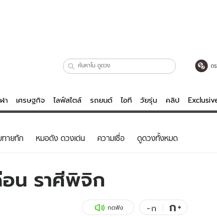
ตร
ีฬา
เศรษฐกิจ
ไลฟ์สไตล์
รถยนต์
ไอที
วัยรุ่น
คลิป
Exclusi
ตรวจหวย
ไลฟ์สไตล์
บันเทิงค
ยทายทัก
หมอดัง ดวงเด่น
ความเชื่อ
ดูดวงทั้งหมด
ผู้หญิง
หนัง-ละคร
ผู้ชาย
เพลง
อน ราศีพิจิก
ย
วัยรุ่น
เกมส์
ไอที
คลิป
ก
+
-
ก
กดฟัง
รถยนต์
พอดแคสต์