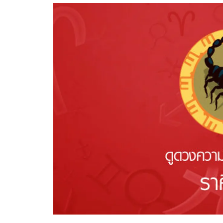
อัปเดตจีน
เช็กข่าวชัวร์
ติดตามสนุกโซเชี
ดาวน์โหลดสนุกแอปฟรี
สงวนลิขสิทธิ์ ©
2569
บริษัท อิมเมจ ฟิวเจอร์ (ประเทศไทย) จำกัด