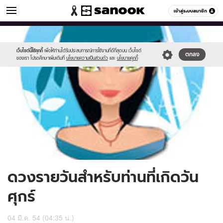
ดูดวง
เข้าสู่ระบบสมาชิก
หมวดอื่นๆ
//s.isanook.com/ho/0/ud/2/11261/170-
Sanook
//s.isanook.com/sr/0/images/logo-
600
60
fri.jpg
new-
sanook.png
เว็บไซต์นี้ใช้คุกกี้
เพื่อให้ท่านได้รับประสบการณ์การใช้งานที่ดีที่สุดบน เว็บไซต์
ตกลง
ของเรา โปรดศึกษาเพิ่มเติมที่
นโยบายความเป็นส่วนตัว
และ
นโยบายคุกกี้
ดวงรายวันสำหรับท่านที่เกิดวัน
ศุกร์
04 มี.ค. 54 (04:35 น.)