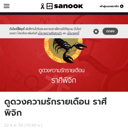
ดูดวง
เข้าสู่ระบบสมาชิก
หมวดอื่นๆ
//s.isanook.com/ho/0/ud/fxd/love/08_scorpio.jpg
Sanook
//s.isanook.com/sr/0/images/logo-
600
60
new-
sanook.png
เว็บไซต์นี้ใช้คุกกี้
เพื่อให้ท่านได้รับประสบการณ์การใช้งานที่ดีที่สุดบน เว็บไซต์
ตกลง
ของเรา โปรดศึกษาเพิ่มเติมที่
นโยบายความเป็นส่วนตัว
และ
นโยบายคุกกี้
ดูดวงความรักรายเดือน ราศี
พิจิก
22 ธ.ค. 59 (10:49 น.)