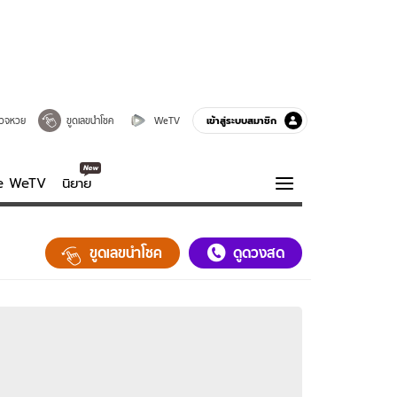
เข้าสู่ระบบสมาชิก
วจหวย
ขูดเลขนำโชค
WeTV
ve WeTV
นิยาย
รบรส
ความรู้รอบตัว
ขูดเลขนำโชค
ดูดวงสด
ฮาวทู
กูรู-รอบรู้