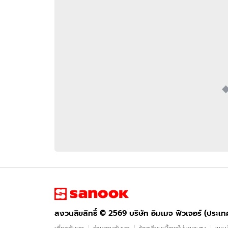
อัปเดตจีน
เช็กข่าวชัวร์
ติดตามสนุกโซเชี
ดาวน์โหลดสนุกแอปฟรี
สงวนลิขสิทธิ์ ©
2569
บริษัท อิมเมจ ฟิวเจอร์ (ประเทศไทย) จำกัด
สงวนลิขสิทธิ์ ©
2569
บริษัท อิมเมจ ฟิวเจอร์ (ประเ