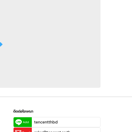
 WeTV
ติดต่อโฆษณา
tencentthbd
sales@tencent.co.th
รา
ร้องเรียนเนื้อหาไม่เหมาะสม
แนะนำติชม แจ้งปัญหาการใช้งาน
ติดต่อโฆษณา
tencentthbd
Add