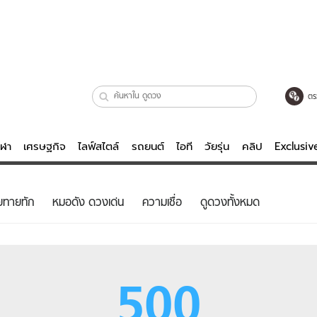
ตร
ีฬา
เศรษฐกิจ
ไลฟ์สไตล์
รถยนต์
ไอที
วัยรุ่น
คลิป
Exclusi
ตรวจหวย
ไลฟ์สไตล์
บันเทิงค
ยทายทัก
หมอดัง ดวงเด่น
ความเชื่อ
ดูดวงทั้งหมด
ผู้หญิง
หนัง-ละคร
ผู้ชาย
เพลง
ย
วัยรุ่น
เกมส์
500
ไอที
คลิป
รถยนต์
พอดแคสต์