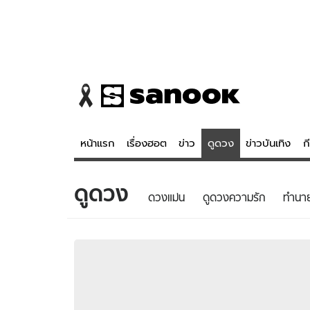
หน้าแรก
เรื่องฮอต
ข่าว
ดูดวง
ข่าวบันเทิง
ก
ดูดวง
ข่าว
ดูดวง - 
ดวงแม่น
ดูดวงความรัก
ทํานา
เรื่องฮอต
ดูดวง
ข่าว
หวยไทย
ข่าวบันเทิง
สถิติหวยไท
ข่าวกีฬา
หวยลาว
ข่าวเศรษฐกิจ