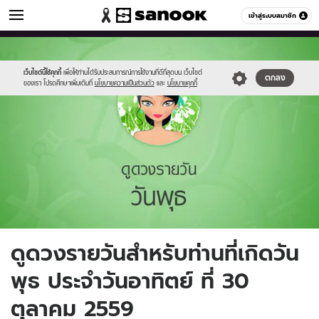
ดูดวง
เข้าสู่ระบบสมาชิก
หมวดอื่นๆ
//s.isanook.com/ho/0/ud/fxd/day/4_wed.jpg
Sanook
//s.isanook.com/sr/0/images/logo-
600
60
new-
sanook.png
เว็บไซต์นี้ใช้คุกกี้
เพื่อให้ท่านได้รับประสบการณ์การใช้งานที่ดีที่สุดบน เว็บไซต์
ตกลง
ของเรา โปรดศึกษาเพิ่มเติมที่
นโยบายความเป็นส่วนตัว
และ
นโยบายคุกกี้
ดูดวงรายวันสำหรับท่านที่เกิดวัน
พุธ ประจำวันอาทิตย์ ที่ 30
ตุลาคม 2559