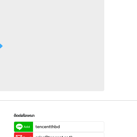
 WeTV
ติดต่อโฆษณา
tencentthbd
sales@tencent.co.th
รา
ร้องเรียนเนื้อหาไม่เหมาะสม
แนะนำติชม แจ้งปัญหาการใช้งาน
ติดต่อโฆษณา
tencentthbd
Add