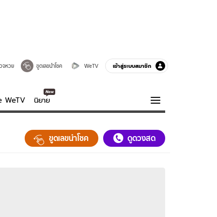
เข้าสู่ระบบสมาชิก
วจหวย
ขูดเลขนำโชค
WeTV
ve WeTV
นิยาย
รบรส
ความรู้รอบตัว
ขูดเลขนำโชค
ดูดวงสด
ฮาวทู
กูรู-รอบรู้