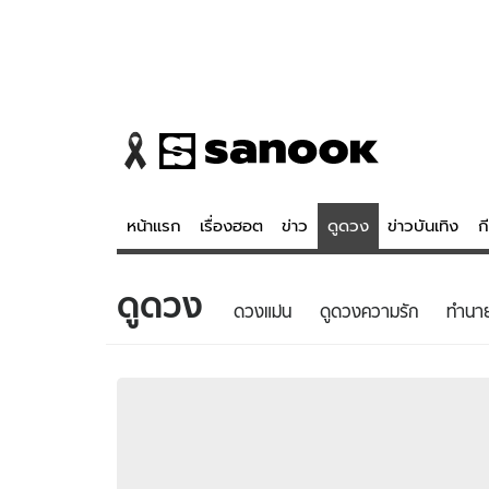
หน้าแรก
เรื่องฮอต
ข่าว
ดูดวง
ข่าวบันเทิง
ก
ดูดวง
ข่าว
ดูดวง - 
ดวงแม่น
ดูดวงความรัก
ทํานา
เรื่องฮอต
ดูดวง
ข่าว
หวยไทย
ข่าวบันเทิง
สถิติหวยไท
ข่าวกีฬา
หวยลาว
ข่าวเศรษฐกิจ