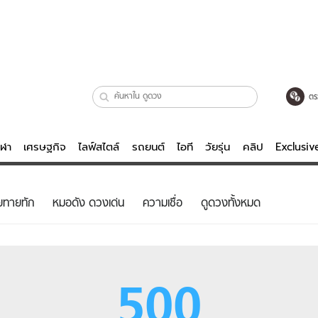
ตร
ีฬา
เศรษฐกิจ
ไลฟ์สไตล์
รถยนต์
ไอที
วัยรุ่น
คลิป
Exclusi
ตรวจหวย
ไลฟ์สไตล์
บันเทิงค
ยทายทัก
หมอดัง ดวงเด่น
ความเชื่อ
ดูดวงทั้งหมด
ผู้หญิง
หนัง-ละคร
ผู้ชาย
เพลง
ย
วัยรุ่น
เกมส์
500
ไอที
คลิป
รถยนต์
พอดแคสต์