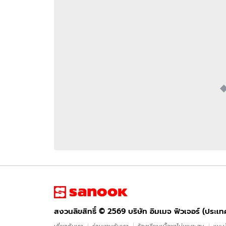
อัปเดตจีน
เช็กข่าวชัวร์
ติดตามสนุกโซเชี
ดาวน์โหลดสนุกแอปฟรี
สงวนลิขสิทธิ์ ©
2569
บริษัท อิมเมจ ฟิวเจอร์ (ประเทศไทย) จำกัด
สงวนลิขสิทธิ์ ©
2569
บริษัท อิมเมจ ฟิวเจอร์ (ประเ