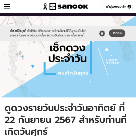
ดูดวง
เข้าสู่ระบบสมาชิก
หมวดอื่นๆ
//s.isanook.com/ho/0/ud/fxd/day/daily-
Sanook
//s.isanook.com/sr/0/images/logo-
600
60
horoscope-
new-
friday.jpg
sanook.png
เว็บไซต์นี้ใช้คุกกี้
เพื่อให้ท่านได้รับประสบการณ์การใช้งานที่ดีที่สุดบน เว็บไซต์
ตกลง
ของเรา โปรดศึกษาเพิ่มเติมที่
นโยบายความเป็นส่วนตัว
และ
นโยบายคุกกี้
ดูดวงรายวันประจำวันอาทิตย์ ที่
22 กันยายน 2567 สำหรับท่านที่
เกิดวันศุกร์