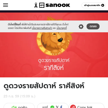
ดูดวง
เข้าสู่ระบบสมาชิก
หมวดอื่นๆ
//s.isanook.com/ho/0/ud/fxd/week/05_leo.jpg
Sanook
//s.isanook.com/sr/0/images/logo-
600
60
new-
sanook.png
เว็บไซต์นี้ใช้คุกกี้
เพื่อให้ท่านได้รับประสบการณ์การใช้งานที่ดีที่สุดบน เว็บไซต์
ตกลง
ของเรา โปรดศึกษาเพิ่มเติมที่
นโยบายความเป็นส่วนตัว
และ
นโยบายคุกกี้
ดูดวงรายสัปดาห์ ราศีสิงห์
23 ก.ย. 59 (15:09 น.)
Copy link
แชร์
กดฟัง