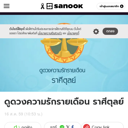
ดูดวง
เข้าสู่ระบบสมาชิก
หมวดอื่นๆ
//s.isanook.com/ho/0/ud/fxd/love/07_libra.jpg
Sanook
//s.isanook.com/sr/0/images/logo-
600
60
new-
sanook.png
เว็บไซต์นี้ใช้คุกกี้
เพื่อให้ท่านได้รับประสบการณ์การใช้งานที่ดีที่สุดบน เว็บไซต์
ตกลง
ของเรา โปรดศึกษาเพิ่มเติมที่
นโยบายความเป็นส่วนตัว
และ
นโยบายคุกกี้
ดูดวงความรักรายเดือน ราศีตุลย์
16 ส.ค. 59 (10:53 น.)
Copy link
แชร์
กดฟัง