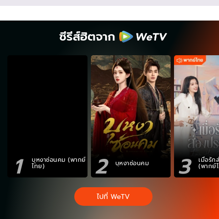
ซีรีส์ฮิตจาก
1
2
3
บุหงาซ่อนคม (พากย์
เมื่อรั
บุหงาซ่อนคม
ไทย)
(พากย์
ไปที่ WeTV