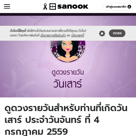
ดูดวง
เข้าสู่ระบบสมาชิก
หมวดอื่นๆ
//s.isanook.com/ho/0/ud/fxd/day/7_sat.jpg
Sanook
//s.isanook.com/sr/0/images/logo-
600
60
new-
sanook.png
เว็บไซต์นี้ใช้คุกกี้
เพื่อให้ท่านได้รับประสบการณ์การใช้งานที่ดีที่สุดบน เว็บไซต์
ตกลง
ของเรา โปรดศึกษาเพิ่มเติมที่
นโยบายความเป็นส่วนตัว
และ
นโยบายคุกกี้
ดูดวงรายวันสำหรับท่านที่เกิดวัน
เสาร์ ประจำวันจันทร์ ที่ 4
กรกฎาคม 2559