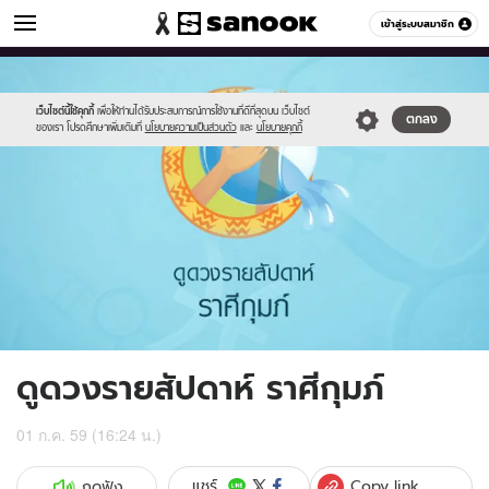
ดูดวง
เข้าสู่ระบบสมาชิก
หมวดอื่นๆ
//s.isanook.com/ho/0/ud/fxd/week/011_aquarius.jpg
Sanook
//s.isanook.com/sr/0/images/logo-
600
60
new-
sanook.png
เว็บไซต์นี้ใช้คุกกี้
เพื่อให้ท่านได้รับประสบการณ์การใช้งานที่ดีที่สุดบน เว็บไซต์
ตกลง
ของเรา โปรดศึกษาเพิ่มเติมที่
นโยบายความเป็นส่วนตัว
และ
นโยบายคุกกี้
ดูดวงรายสัปดาห์ ราศีกุมภ์
01 ก.ค. 59 (16:24 น.)
Copy link
แชร์
กดฟัง