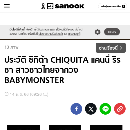
เข้าสู่ระบบสมาชิก
วัยรุ่น
เว็บไซต์นี้ใช้คุกกี้
เพื่อให้ท่านได้รับประสบการณ์การใช้งานที่ดีที่สุดบน เว็บไซต์
หมวดอื่นๆ
ตกลง
ของเรา โปรดศึกษาเพิ่มเติมที่
นโยบายความเป็นส่วนตัว
และ
นโยบายคุกกี้
13
ภาพ
อ่านเรื่องนี้
ประวัติ ชิกิต้า CHIQUITA แคนนี่ ริร
ชา สาวชาวไทยจากวง
BABYMONSTER
อัลบั้ม
14 พ.ย. 66 (09:26 น.)
ภาพ
ทั้งหมด
ประวัติ
ชิ
กิต้า