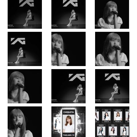
CHIQUITA
แคน
นี่
ริ
รชา
สาว
ชาว
ไทย
จาก
วง
BABYMONSTER