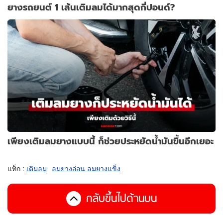
ยางรถยนต์ 1 เส้นเติมลมได้มากสุดกี่ปอนด์?
เพียงเติมลมยางแบบนี้ ก็ช่วยประหยัดน้ำมันขึ้นอีกเยอะ
แท็ก :
เติมลม
ลมยางอ่อน ลมยางแข็ง
กลับขึ้นไปด้านบน