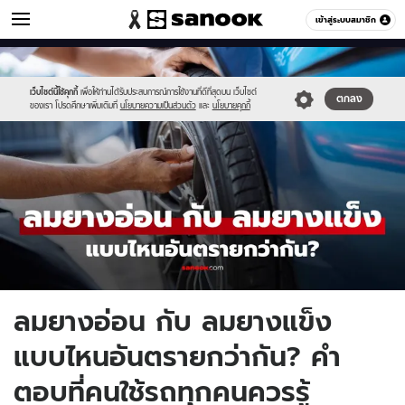
รถยนต์
เข้าสู่ระบบสมาชิก
หมวดอื่นๆ
//s.isanook.com/au/0/ud/20/100159/new-
Sanook
//s.isanook.com/sr/0/images/logo-
600
60
thumbnail1200x720-
new-
v2(5).jpg
sanook.png
เว็บไซต์นี้ใช้คุกกี้
เพื่อให้ท่านได้รับประสบการณ์การใช้งานที่ดีที่สุดบน เว็บไซต์
ตกลง
ของเรา โปรดศึกษาเพิ่มเติมที่
นโยบายความเป็นส่วนตัว
และ
นโยบายคุกกี้
ลมยางอ่อน กับ ลมยางแข็ง
แบบไหนอันตรายกว่ากัน? คำ
ตอบที่คนใช้รถทุกคนควรรู้