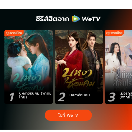
ซีรีส์ฮิตจาก
1
2
3
บุหงาซ่อนคม (พากย์
เมื่อรั
บุหงาซ่อนคม
ไทย)
(พากย์
ไปที่ WeTV