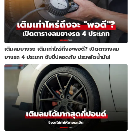
เติมลมยางรถ เติมเท่าไหร่ถึงจะพอดี? เปิดตารางลม
ยางรถ 4 ประเภท ขับขี่ปลอดภัย ประหยัดน้ำมัน!