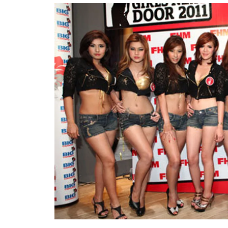
อัปเดตจีน
เช็กข่าวชัวร์
ติดตามสนุกโซเชี
ดาวน์โหลดสนุกแอปฟรี
สงวนลิขสิทธิ์ ©
2569
บริษัท อิมเมจ ฟิวเจอร์ (ประเทศไทย) จำกัด