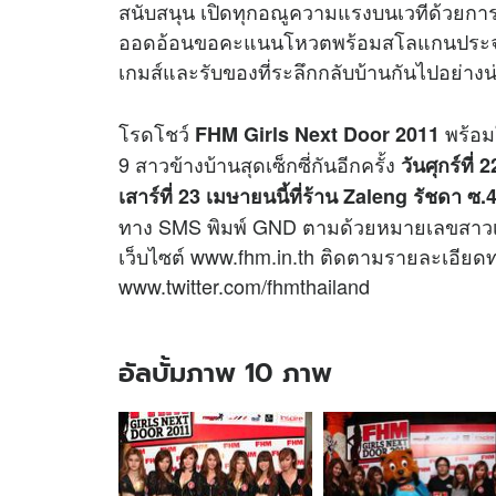
สนับสนุน เปิดทุกอณูความแรงบนเวทีด้วยกา
ออดอ้อนขอคะแนนโหวตพร้อมสโลแกนประจำตัว
เกมส์และรับของที่ระลึกกลับบ้านกันไปอย่างน
โรดโชว์
พร้อมใ
FHM Girls Next Door 2011
9 สาวข้างบ้านสุดเซ็กซี่กันอีกครั้ง
วันศุกร์ที
เสาร์ที่ 23 เมษายนนี้ที่ร้าน Zaleng รัชดา ซ.
ทาง SMS พิมพ์ GND ตามด้วยหมายเลขสาวเซ็ก
เว็บไซต์ www.fhm.in.th ติดตามรายละเอีย
www.twitter.com/fhmthailand
อัลบั้มภาพ 10 ภาพ
อัลบั้ม
ภาพ
10
ภาพ