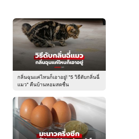
กลิ่นฉุนแค่ไหนก็เอาอยู่! "5 วิธีดับกลิ่นฉี่
แมว" คืนบ้านหอมสดชื่น