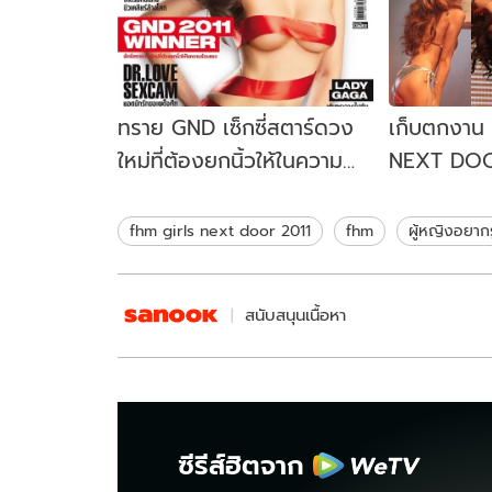
ทราย GND เซ็กซี่สตาร์ดวง
เก็บตกงาน
ใหม่ที่ต้องยกนิ้วให้ในความ
NEXT DOO
ร้อนแรง
fhm girls next door 2011
fhm
ผู้หญิงอยากรู
สนับสนุนเนื้อหา
ซีรีส์ฮิตจาก