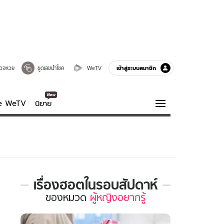
เข้าสู่ระบบสมาชิก
วจหวย
ขูดเลขนำโชค
WeTV
ve WeTV
นิยาย
รบรส
ความรู้รอบตัว
ฮาวทู
กูรู-รอบรู้
เรื่องฮอตในรอบสัปดาห์
เรื่อง
ของ
หมวด
ผู้หญิงอยากรู้
ฮอต
ใน
รอบ