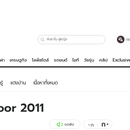
ตร
ีฬา
เศรษฐกิจ
ไลฟ์สไตล์
รถยนต์
ไอที
วัยรุ่น
คลิป
Exclusi
ตรวจหวย
ไลฟ์สไตล์
บันเทิงค
ู้
แต่งบ้าน
เนื้อหาทั้งหมด
ผู้หญิง
หนัง-ละคร
ผู้ชาย
เพลง
oor 2011
ย
วัยรุ่น
เกมส์
ไอที
คลิป
ก
+
-
ก
กดฟัง
รถยนต์
พอดแคสต์